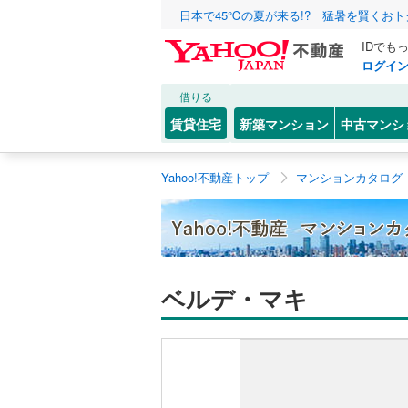
日本で45℃の夏が来る!? 猛暑を賢くお
IDでも
ログイ
借りる
賃貸住宅
新築マンション
中古マンシ
Yahoo!不動産トップ
マンションカタログ
ベルデ・マキ