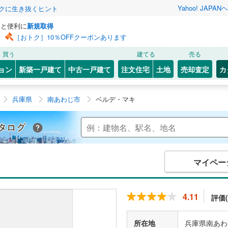
Yahoo! JAPAN
ヘ
トクに生き抜くヒント
っと便利に
新規取得
ン
［おトク］10％OFFクーポンあります
買う
建てる
売る
ョン
新築一戸建て
中古一戸建て
注文住宅
土地
売却査定
カ
兵庫県
南あわじ市
ベルデ・マキ
Yahoo!不動産 マンションカタログ
マイペー
4.11
評価(
所在地
兵庫県南あわ