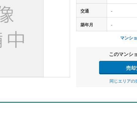
交通
-
築年月
-
マンシ
このマンシ
売却
同じエリアの