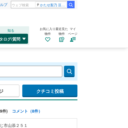
ルプ
かたせ梨乃 豆原一成
お気に入り
最近見た
マイ
知る
物件
物件
ページ
タログ/質問
ジ
クチコミ投稿
9件)
コメント（8件）
じ市山添２５１