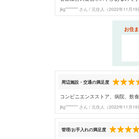
jkg******** さん / 元住人（2022年11
お住ま
周辺施設・交通の満足度
コンビニエンスストア、病院、飲
jkg******** さん / 元住人（2022年11
管理/お手入れの満足度