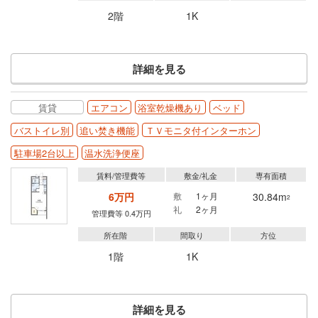
2階
1K
詳細を見る
賃貸
エアコン
浴室乾燥機あり
ベッド
バストイレ別
追い焚き機能
ＴＶモニタ付インターホン
駐車場2台以上
温水洗浄便座
賃料/管理費等
敷金/礼金
専有面積
6万円
敷
1ヶ月
30.84m
2
礼
2ヶ月
管理費等 0.4万円
所在階
間取り
方位
1階
1K
詳細を見る