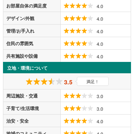
お部屋自体の満足度
4.0
デザイン/外観
4.0
管理/お手入れ
4.0
住民の雰囲気
4.0
共有施設や設備
4.0
立地・環境について
3.5
満足！
周辺施設・交通
3.0
子育て/生活環境
3.0
治安・安全
4.0
地域のコミュニティ
4.0