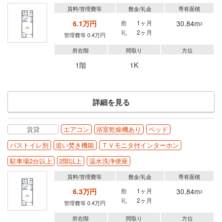
賃料/管理費等
敷金/礼金
専有面積
6.1万円
敷
1ヶ月
30.84m
2
礼
2ヶ月
管理費等 0.4万円
所在階
間取り
方位
1階
1K
詳細を見る
賃貸
エアコン
浴室乾燥機あり
ベッド
バストイレ別
追い焚き機能
ＴＶモニタ付インターホン
駐車場2台以上
2階以上
温水洗浄便座
賃料/管理費等
敷金/礼金
専有面積
6.3万円
敷
1ヶ月
30.84m
2
礼
2ヶ月
管理費等 0.4万円
所在階
間取り
方位