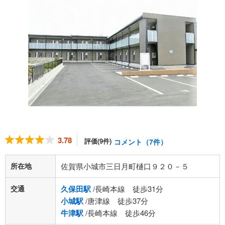
3.78
評価(9件)
コメント（7件）
所在地
佐賀県小城市三日月町樋口９２０－５
交通
久保田駅
/長崎本線 徒歩31分
小城駅
/唐津線 徒歩37分
牛津駅
/長崎本線 徒歩46分