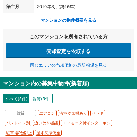
築年月
2010年3月(築16年)
マンションの物件概要を見る
このマンションを所有されている方
売却査定を依頼する
同じエリアの売却価格の最新相場を見る
マンション内の募集中物件(新着順)
すべて(5件)
賃貸(5件)
賃貸
エアコン
浴室乾燥機あり
ベッド
バストイレ別
追い焚き機能
ＴＶモニタ付インターホン
駐車場2台以上
温水洗浄便座