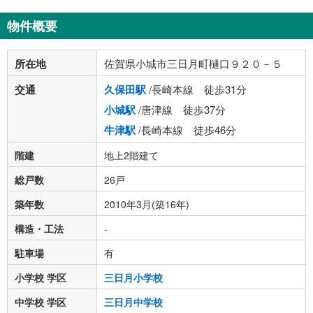
物件概要
所在地
佐賀県小城市三日月町樋口９２０－５
交通
久保田駅
/長崎本線 徒歩31分
小城駅
/唐津線 徒歩37分
牛津駅
/長崎本線 徒歩46分
階建
地上2階建て
総戸数
26戸
築年数
2010年3月(築16年)
構造・工法
-
駐車場
有
小学校 学区
三日月小学校
中学校 学区
三日月中学校