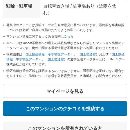
駐輪・駐車場
自転車置き場 / 駐車場あり（近隣を含
む）
募集中のクチコミは投稿ユーザの主観や意見に基づいています。最終的な事実確認
については必ずご自身で実施いただくようお願いいたします。
マンション情報に関するよくある質問は
こちら
本ページはYahoo!不動産への過去の掲載情報などから作成したマンション情報のデ
ータベースです。物件に関する最新情報は不動産会社へお問い合わせください。
検索結果は
「国土数値情報（小学校区データ）」（国土交通省）
および
「国土数値
情報（中学校区データ）」（国土交通省）
の通学区域データをもとに、LINEヤフー
株式会社が提示しています。
学区情報は通学区域を証明するものではありません。通学区域は正確でない場合が
ありますので、詳細については必ず各教育委員会、各市町村にお問合せください。
マイページを見る
このマンションのクチコミを投稿する
このマンションを所有されている方