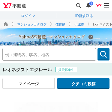
i
ログイン
ID新規取得
マンションカタログ
佐賀県
小城市
レオネクス
Yahoo!不動産
レオネクストエクレール
賃貸募集中
マイページ
クチコミ投稿