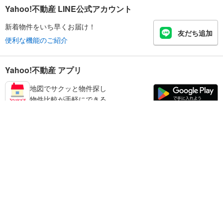
Yahoo!不動産 LINE公式アカウント
新着物件をいち早くお届け！
友だち追加
便利な機能のご紹介
Yahoo!不動産 アプリ
地図でサクッと物件探し
物件比較が手軽にできる
足立区の不動産情報を探す
不動産・住宅
賃貸住宅
暮らしのお役立ち情報
新築マンション
マンションカタログ
中古マンション
教えて！住まいの先生
Yahoo!不動産
Yahoo! JAPAN
新築一戸建て
中古一戸建て
プライバシーポリシー
プライバシーセンター