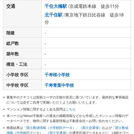
交通
千住大橋駅
/京成電鉄本線 徒歩11分
北千住駅
/東京地下鉄日比谷線 徒歩18
分
階建
-
総戸数
-
築年数
-
構造・工法
-
小学校 学区
千寿桜小学校
中学校 学区
千寿青葉中学校
募集中のクチコミは投稿ユーザの主観や意見に基づいています。最終的な事実確認
については必ずご自身で実施いただくようお願いいたします。
マンション情報に関するよくある質問は
こちら
本ページはYahoo!不動産への過去の掲載情報などから作成したマンション情報のデ
ータベースです。物件に関する最新情報は不動産会社へお問い合わせください。
検索結果は
「国土数値情報（小学校区データ）」（国土交通省）
および
「国土数値
情報（中学校区データ）」（国土交通省）
の通学区域データをもとに、LINEヤフー