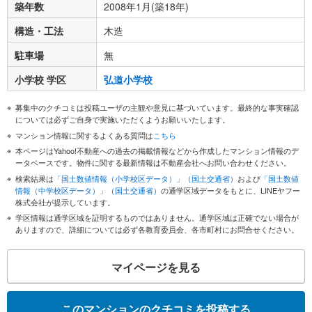
築年数
2008年1月(築18年)
構造・工法
木造
駐車場
無
小学校 学区
弘道小学校
募集中のクチコミは投稿ユーザの主観や意見に基づいています。最終的な事実確認
については必ずご自身で実施いただくようお願いいたします。
マンション情報に関するよくある質問は
こちら
本ページはYahoo!不動産への過去の掲載情報などから作成したマンション情報のデ
ータベースです。物件に関する最新情報は不動産会社へお問い合わせください。
検索結果は
「国土数値情報（小学校区データ）」（国土交通省）
および
「国土数値
情報（中学校区データ）」（国土交通省）
の通学区域データをもとに、LINEヤフー
株式会社が提示しています。
学区情報は通学区域を証明するものではありません。通学区域は正確でない場合が
ありますので、詳細については必ず各教育委員会、各市町村にお問合せください。
マイページを見る
このマンションのクチコミを投稿する