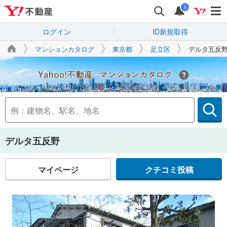
i
ログイン
ID新規取得
マンションカタログ
東京都
足立区
デルタ五反
Yahoo!不動産
デルタ五反野
マイページ
クチコミ投稿