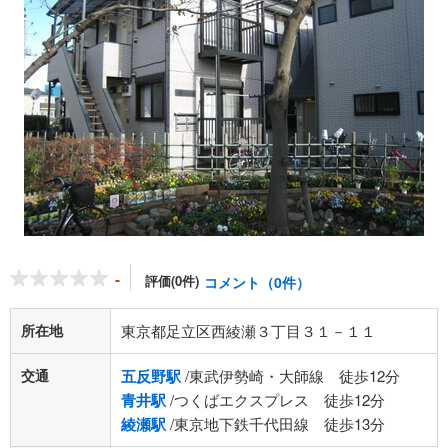
-
評価(0件)
コメント（0件）
所在地
東京都足立区西綾瀬３丁目３１－１１
交通
五反野駅
/東武伊勢崎・大師線 徒歩12分
青井駅
/つくばエクスプレス 徒歩12分
綾瀬駅
/東京地下鉄千代田線 徒歩13分