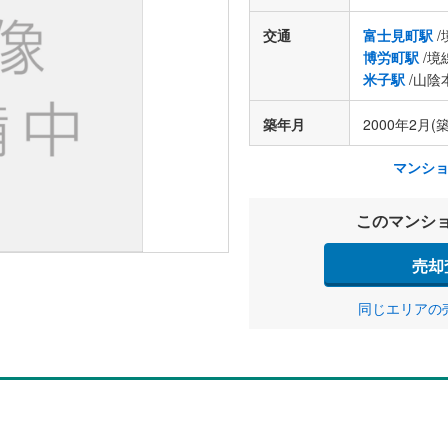
交通
富士見町駅
/
博労町駅
/境
米子駅
/山陰
築年月
2000年2月(築
マンシ
このマンシ
売却
同じエリアの