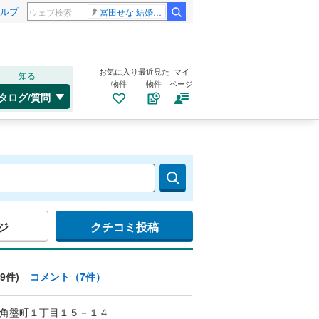
ルプ
冨田せな 結婚発表
お気に入り
最近見た
マイ
知る
物件
物件
ページ
タログ/質問
ジ
クチコミ投稿
9件)
コメント（7件）
角盤町１丁目１５－１４