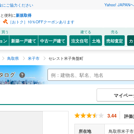
Yahoo! JAPAN
ヘ
金にご協力ください
っと便利に
新規取得
ン
［おトク］10％OFFクーポンあります
買う
建てる
売る
ョン
新築一戸建て
中古一戸建て
注文住宅
土地
売却査定
カ
鳥取県
米子市
セレスト米子角盤町
Yahoo!不動産 マンションカタログ
マイペー
3.44
評価(
所在地
鳥取県米子市