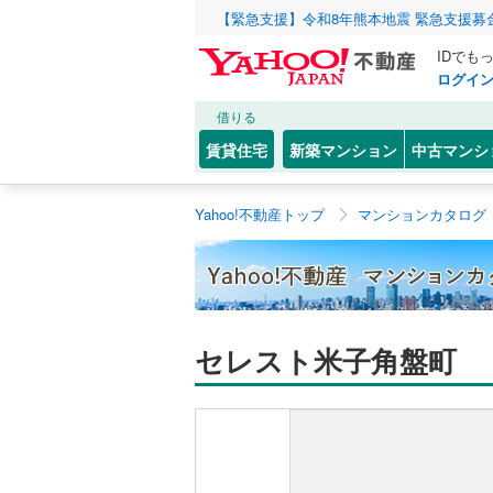
【緊急支援】令和8年熊本地震 緊急支援募
IDでも
ログイ
借りる
賃貸住宅
新築マンション
中古マンシ
Yahoo!不動産トップ
マンションカタログ
セレスト米子角盤町