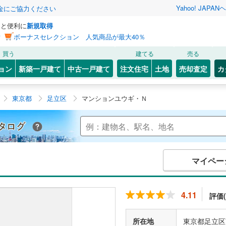
Yahoo! JAPAN
ヘ
金にご協力ください
っと便利に
新規取得
ン
ボーナスセレクション 人気商品が最大40％
買う
建てる
売る
ョン
新築一戸建て
中古一戸建て
注文住宅
土地
売却査定
カ
東京都
足立区
マンションユウギ・Ｎ
Yahoo!不動産 マンションカタログ
マイペー
4.11
評価(
所在地
東京都足立区