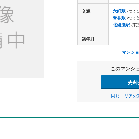
交通
六町駅
/つく
青井駅
/つく
北綾瀬駅
/東
築年月
-
マンシ
このマンシ
売却
同じエリアの