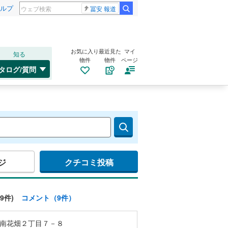
ルプ
冨安 報道
お気に入り
最近見た
マイ
知る
物件
物件
ページ
タログ/質問
ジ
クチコミ投稿
9件)
コメント（9件）
南花畑２丁目７－８