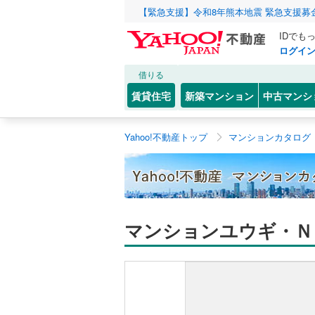
【緊急支援】令和8年熊本地震 緊急支援募
IDでも
ログイ
借りる
賃貸住宅
新築マンション
中古マンシ
Yahoo!不動産トップ
マンションカタログ
マンションユウギ・Ｎ