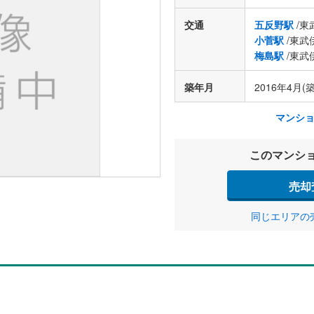
交通
五反野駅
/東
小菅駅
/東武
梅島駅
/東武
築年月
2016年4月(築
マンシ
このマンシ
売却
同じエリアの