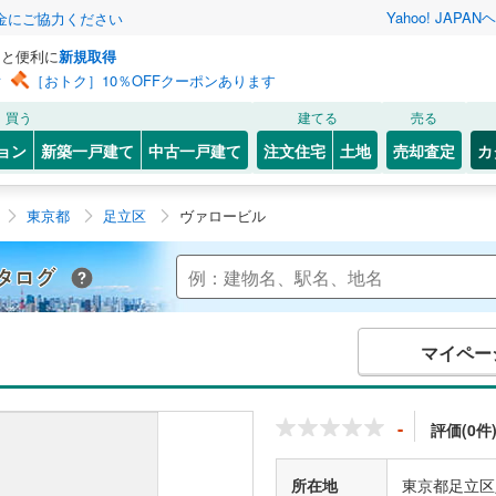
Yahoo! JAPAN
ヘ
金にご協力ください
っと便利に
新規取得
ン
［おトク］10％OFFクーポンあります
買う
建てる
売る
ョン
新築一戸建て
中古一戸建て
注文住宅
土地
売却査定
カ
東京都
足立区
ヴァロービル
Yahoo!不動産 マンションカタログ
マイペー
-
評価(0件
所在地
東京都足立区