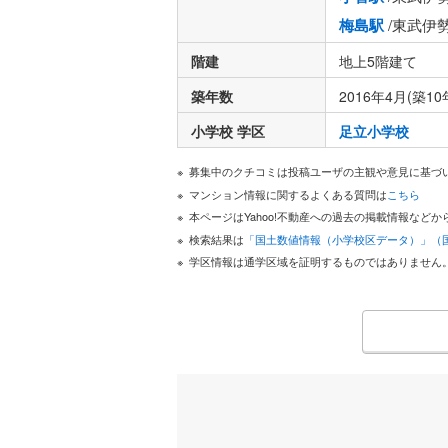
梅島駅
/東武伊
階建
地上5階建て
築年数
2016年4月(築10
小学校 学区
足立小学校
募集中のクチコミは投稿ユーザの主観や意見に基づ
マンション情報に関するよくある質問は
こちら
本ページはYahoo!不動産への過去の掲載情報な
検索結果は
「国土数値情報（小学校区データ）」（
学区情報は通学区域を証明するものではありません