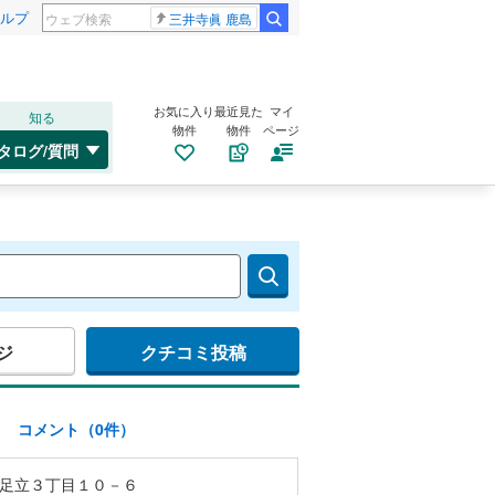
ルプ
三井寺眞 鹿島
お気に入り
最近見た
マイ
知る
物件
物件
ページ
タログ/質問
ジ
クチコミ投稿
)
コメント（0件）
足立３丁目１０－６