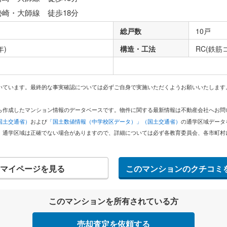
勢崎・大師線 徒歩18分
総戸数
10戸
年)
構造・工法
RC(鉄筋
いています。最終的な事実確認については必ずご自身で実施いただくようお願いいたします
どから作成したマンション情報のデータベースです。物件に関する最新情報は不動産会社へお
国土交通省）
および
「国土数値情報（中学校区データ）」（国土交通省）
の通学区域データ
。通学区域は正確でない場合がありますので、詳細については必ず各教育委員会、各市町村
マイページを見る
このマンションのクチコミ
このマンションを所有されている方
売却査定を依頼する