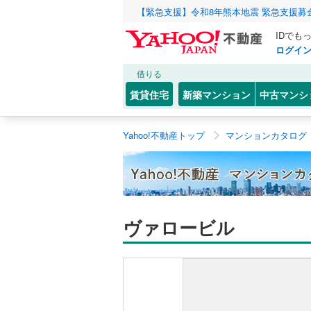
【緊急支援】令和8年熊本地震 緊急支援募
IDでも
ログイ
借りる
賃貸住宅
新築マンション
中古マンシ
Yahoo!不動産トップ
マンションカタログ
ヴァロービル