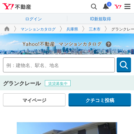
i
ログイン
ID新規取得
マンションカタログ
兵庫県
三木市
グランクレ
Yahoo!不動産
グランクレール
賃貸募集中
マイページ
クチコミ投稿