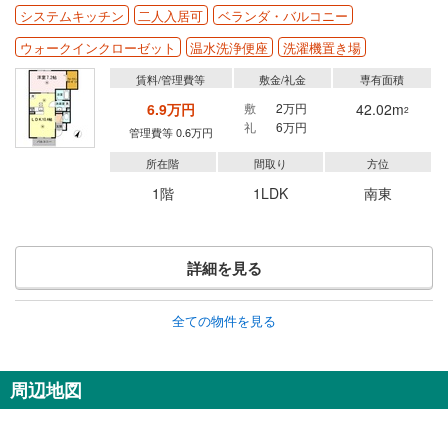
システムキッチン
二人入居可
ベランダ・バルコニー
ウォークインクローゼット
温水洗浄便座
洗濯機置き場
賃料/管理費等
敷金/礼金
専有面積
6.9万円
敷
2万円
42.02m
2
礼
6万円
管理費等 0.6万円
所在階
間取り
方位
1階
1LDK
南東
詳細を見る
全ての物件を見る
周辺地図