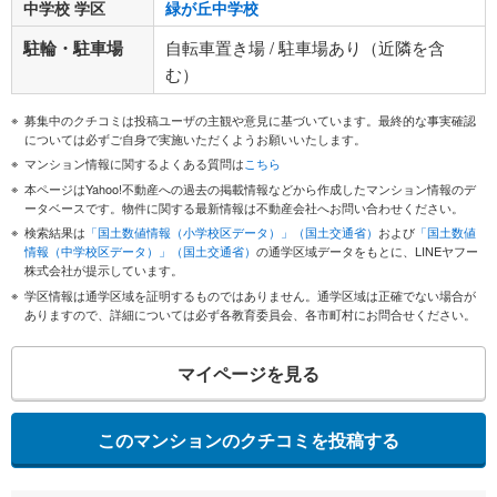
中学校 学区
緑が丘中学校
駐輪・駐車場
自転車置き場 / 駐車場あり（近隣を含
む）
募集中のクチコミは投稿ユーザの主観や意見に基づいています。最終的な事実確認
については必ずご自身で実施いただくようお願いいたします。
マンション情報に関するよくある質問は
こちら
本ページはYahoo!不動産への過去の掲載情報などから作成したマンション情報のデ
ータベースです。物件に関する最新情報は不動産会社へお問い合わせください。
検索結果は
「国土数値情報（小学校区データ）」（国土交通省）
および
「国土数値
情報（中学校区データ）」（国土交通省）
の通学区域データをもとに、LINEヤフー
株式会社が提示しています。
学区情報は通学区域を証明するものではありません。通学区域は正確でない場合が
ありますので、詳細については必ず各教育委員会、各市町村にお問合せください。
マイページを見る
このマンションのクチコミを投稿する