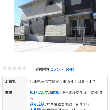
-
評価(0件)
コメント（0件）
所在地
兵庫県三木市緑が丘町西４丁目５－１７
交通
広野ゴルフ場前駅
/神戸電鉄粟生線 徒歩12
分
緑が丘駅
/神戸電鉄粟生線 徒歩17分
/神戸電鉄粟生線 徒歩28分