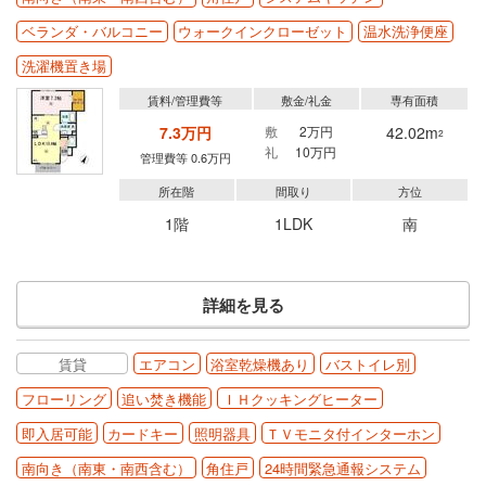
ベランダ・バルコニー
ウォークインクローゼット
温水洗浄便座
洗濯機置き場
賃料/管理費等
敷金/礼金
専有面積
7.3万円
敷
2万円
42.02m
2
礼
10万円
管理費等 0.6万円
所在階
間取り
方位
1階
1LDK
南
詳細を見る
賃貸
エアコン
浴室乾燥機あり
バストイレ別
フローリング
追い焚き機能
ＩＨクッキングヒーター
即入居可能
カードキー
照明器具
ＴＶモニタ付インターホン
南向き（南東・南西含む）
角住戸
24時間緊急通報システム