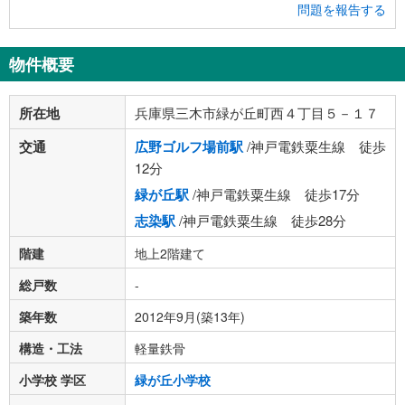
問題を報告する
物件概要
所在地
兵庫県三木市緑が丘町西４丁目５－１７
交通
広野ゴルフ場前駅
/神戸電鉄粟生線 徒歩
12分
緑が丘駅
/神戸電鉄粟生線 徒歩17分
志染駅
/神戸電鉄粟生線 徒歩28分
階建
地上2階建て
総戸数
-
築年数
2012年9月(築13年)
構造・工法
軽量鉄骨
小学校 学区
緑が丘小学校