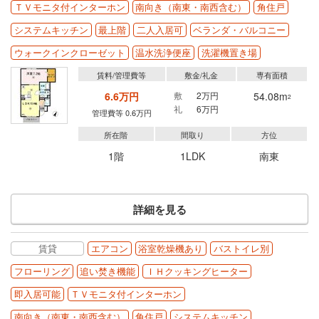
ＴＶモニタ付インターホン
南向き（南東・南西含む）
角住戸
システムキッチン
最上階
二人入居可
ベランダ・バルコニー
ウォークインクローゼット
温水洗浄便座
洗濯機置き場
賃料/管理費等
敷金/礼金
専有面積
6.6万円
敷
2万円
54.08m
2
礼
6万円
管理費等 0.6万円
所在階
間取り
方位
1階
1LDK
南東
詳細を見る
賃貸
エアコン
浴室乾燥機あり
バストイレ別
フローリング
追い焚き機能
ＩＨクッキングヒーター
即入居可能
ＴＶモニタ付インターホン
南向き（南東・南西含む）
角住戸
システムキッチン