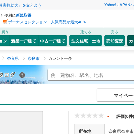
Yahoo! JAPAN
ヘ
災害救助犬」を支えよう
っと便利に
新規取得
ン
ボーナスセレクション 人気商品が最大40％
買う
建てる
売る
ョン
新築一戸建て
中古一戸建て
注文住宅
土地
売却査定
カ
奈良県
奈良市
カレント一条
Yahoo!不動産 マンションカタログ
マイペー
-
評価(0件
所在地
奈良県奈良市