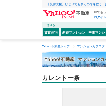
【災害支援】ひとりでも多くの命を救う「
IDでも
ログイ
借りる
賃貸住宅
新築マンション
中古マンシ
Yahoo!不動産トップ
マンションカタログ
カレント一条