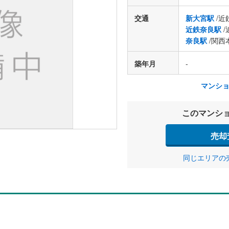
交通
新大宮駅
/近
近鉄奈良駅
/
奈良駅
/関西
築年月
-
マンシ
このマンシ
売却
同じエリアの