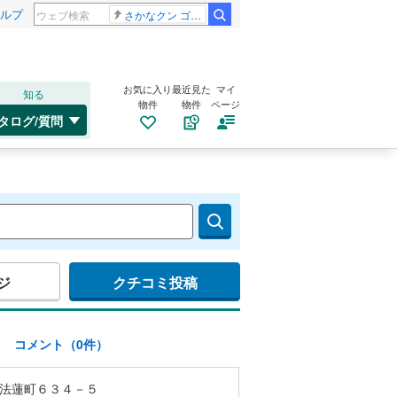
ルプ
さかなクン ゴールデンタッグ
お気に入り
最近見た
マイ
知る
物件
物件
ページ
タログ/質問
ジ
クチコミ投稿
)
コメント（0件）
法蓮町６３４－５