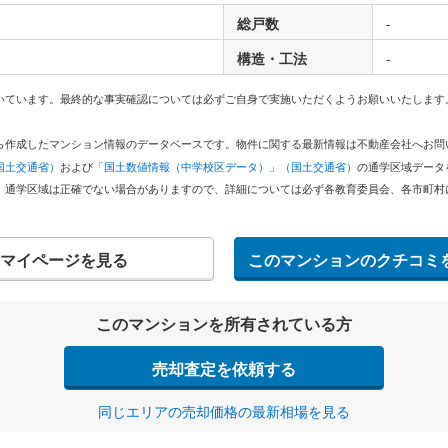
総戸数
-
構造・工法
-
いています。最終的な事実確認については必ずご自身で実施いただくようお願いいたします
どから作成したマンション情報のデータベースです。物件に関する最新情報は不動産会社へお
国土交通省）
および
「国土数値情報（中学校区データ）」（国土交通省）
の通学区域データ
。通学区域は正確でない場合がありますので、詳細については必ず各教育委員会、各市町村
マイページを見る
このマンションのクチコミ
このマンションを所有されている方
売却査定を依頼する
同じエリアの売却価格の最新相場を見る