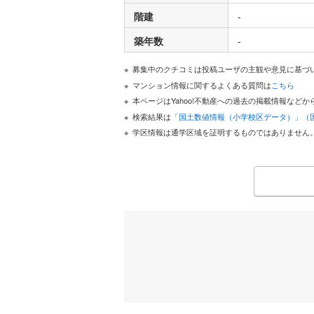
階建
-
築年数
-
募集中のクチコミは投稿ユーザの主観や意見に基づ
マンション情報に関するよくある質問は
こちら
本ページはYahoo!不動産への過去の掲載情報な
検索結果は
「国土数値情報（小学校区データ）」（
学区情報は通学区域を証明するものではありません