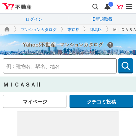
i
ログイン
ID新規取得
マンションカタログ
東京都
練馬区
ＭＩＣＡＳ
Yahoo!不動産
ＭＩＣＡＳＡⅡ
マイページ
クチコミ投稿