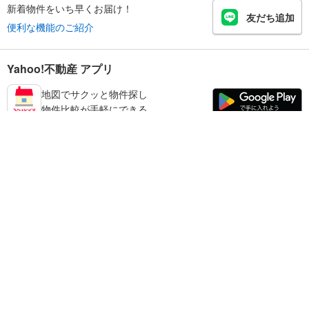
新着物件をいち早くお届け！
友だち追加
便利な機能のご紹介
Yahoo!不動産 アプリ
地図でサクッと物件探し
物件比較が手軽にできる
香芝市の不動産情報を探す
不動産・住宅
賃貸住宅
暮らしのお役立ち情報
新築マンション
マンションカタログ
中古マンション
教えて！住まいの先生
Yahoo!不動産
Yahoo! JAPAN
新築一戸建て
中古一戸建て
プライバシーポリシー
プライバシーセンター
注文住宅
土地
規約
掲載希望の方へ