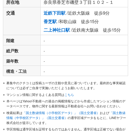
所在地
奈良県香芝市磯壁３丁目１０２－１
交通
近鉄下田駅
/近鉄大阪線 徒歩9分
香芝駅
/和歌山線 徒歩15分
二上神社口駅
/近鉄南大阪線 徒歩15分
階建
-
総戸数
-
築年数
-
構造・工法
-
募集中のクチコミは投稿ユーザの主観や意見に基づいています。最終的な事実確認
については必ずご自身で実施いただくようお願いいたします。
マンション情報に関するよくある質問は
こちら
本ページはYahoo!不動産への過去の掲載情報などから作成したマンション情報のデ
ータベースです。物件に関する最新情報は不動産会社へお問い合わせください。
検索結果は
「国土数値情報（小学校区データ）」（国土交通省）
および
「国土数値
情報（中学校区データ）」（国土交通省）
の通学区域データをもとに、LINEヤフー
株式会社が提示しています。
学区情報は通学区域を証明するものではありません。通学区域は正確でない場合が