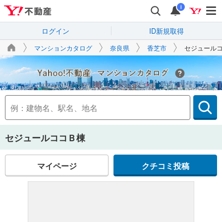
i
ログイン
ID新規取得
マンションカタログ
奈良県
香芝市
セジュール
Yahoo!不動産
セジュールココＢ棟
マイページ
クチコミ投稿