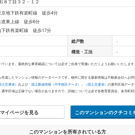
町８丁目３２－１２
東京地下鉄有楽町線 徒歩4分
鉄道東上線 徒歩6分
地下鉄有楽町線 徒歩17分
総戸数
-
構造・工法
-
いています。最終的な事実確認については必ずご自身で実施いただくようお願いいたします
どから作成したマンション情報のデータベースです。物件に関する最新情報は不動産会社へお
国土交通省）
および
「国土数値情報（中学校区データ）」（国土交通省）
の通学区域データ
。通学区域は正確でない場合がありますので、詳細については必ず各教育委員会、各市町村
マイページを見る
このマンションのクチコミ
このマンションを所有されている方