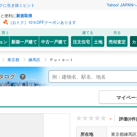
Yahoo! JAPAN
ヘ
トクに生き抜くヒント
っと便利に
新規取得
ン
［おトク］10％OFFクーポンあります
買う
建てる
売る
ョン
新築一戸建て
中古一戸建て
注文住宅
土地
売却査定
カ
東京都
練馬区
Ｐｕｒｅ―ｔ
Yahoo!不動産 マンションカタログ
マイペー
-
評価(0件
所在地
東京都練馬区