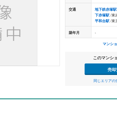
交通
地下鉄赤塚駅
下赤塚駅
/東
平和台駅
/東
築年月
-
マンシ
このマンシ
売却
同じエリアの