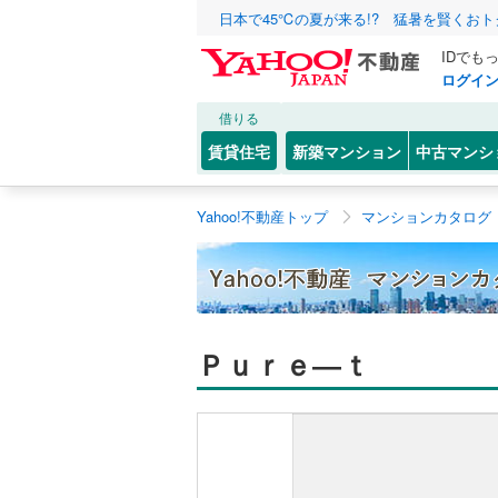
日本で45℃の夏が来る!? 猛暑を賢くお
IDでも
ログイ
借りる
賃貸住宅
新築マンション
中古マンシ
Yahoo!不動産トップ
マンションカタログ
Ｐｕｒｅ―ｔ