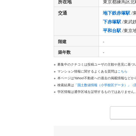
所在地
東京都練馬区北
交通
地下鉄赤塚駅
/
下赤塚駅
/東武
平和台駅
/東京
階建
-
築年数
-
募集中のクチコミは投稿ユーザの主観や意見に基づ
マンション情報に関するよくある質問は
こちら
本ページはYahoo!不動産への過去の掲載情報な
検索結果は
「国土数値情報（小学校区データ）」（
学区情報は通学区域を証明するものではありません