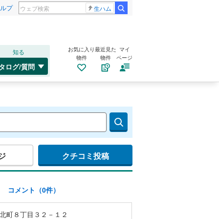
ルプ
生ハム
お気に入り
最近見た
マイ
知る
物件
物件
ページ
タログ/質問
ジ
クチコミ投稿
)
コメント（0件）
北町８丁目３２－１２