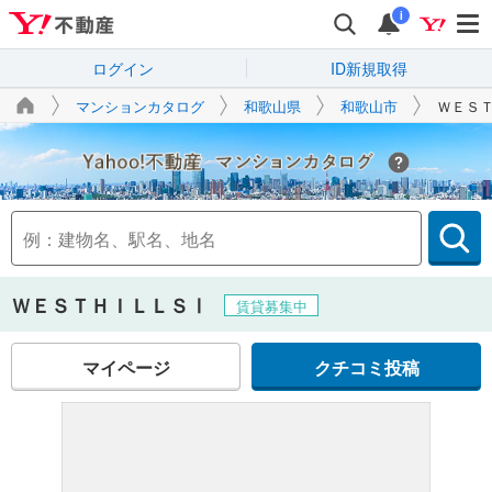
i
ログイン
ID新規取得
マンションカタログ
和歌山県
和歌山市
ＷＥＳ
Yahoo!不動産
ＷＥＳＴＨＩＬＬＳⅠ
賃貸募集中
マイページ
クチコミ投稿