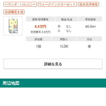
ベランダ・バルコニー
ウォークインクローゼット
温水洗浄便座
洗濯機置き場
賃料/管理費等
敷金/礼金
専有面積
6.5万円
敷
なし
40.0m
2
礼
なし
管理費等 0.3万円
所在階
間取り
方位
1階
1LDK
東
詳細を見る
周辺地図