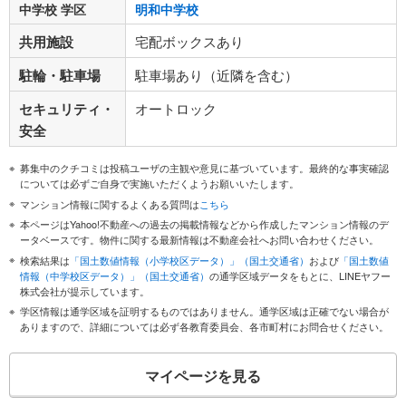
中学校 学区
明和中学校
共用施設
宅配ボックスあり
駐輪・駐車場
駐車場あり（近隣を含む）
セキュリティ・
オートロック
安全
募集中のクチコミは投稿ユーザの主観や意見に基づいています。最終的な事実確認
については必ずご自身で実施いただくようお願いいたします。
マンション情報に関するよくある質問は
こちら
本ページはYahoo!不動産への過去の掲載情報などから作成したマンション情報のデ
ータベースです。物件に関する最新情報は不動産会社へお問い合わせください。
検索結果は
「国土数値情報（小学校区データ）」（国土交通省）
および
「国土数値
情報（中学校区データ）」（国土交通省）
の通学区域データをもとに、LINEヤフー
株式会社が提示しています。
学区情報は通学区域を証明するものではありません。通学区域は正確でない場合が
ありますので、詳細については必ず各教育委員会、各市町村にお問合せください。
マイページを見る