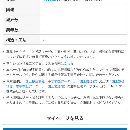
階建
-
総戸数
-
築年数
-
構造・工法
-
募集中のクチコミは投稿ユーザの主観や意見に基づいています。最終的な事実確認
については必ずご自身で実施いただくようお願いいたします。
マンション情報に関するよくある質問は
こちら
本ページはYahoo!不動産への過去の掲載情報などから作成したマンション情報のデ
ータベースです。物件に関する最新情報は不動産会社へお問い合わせください。
検索結果は
「国土数値情報（小学校区データ）」（国土交通省）
および
「国土数値
情報（中学校区データ）」（国土交通省）
の通学区域データをもとに、LINEヤフー
株式会社が提示しています。
学区情報は通学区域を証明するものではありません。通学区域は正確でない場合が
ありますので、詳細については必ず各教育委員会、各市町村にお問合せください。
マイページを見る