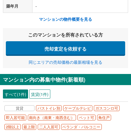
築年月
-
マンションの物件概要を見る
このマンションを所有されている方
売却査定を依頼する
同じエリアの売却価格の最新相場を見る
マンション内の募集中物件(新着順)
すべて(1件)
賃貸(1件)
賃貸
バストイレ別
ケーブルテレビ
ガスコンロ可
即入居可能
南向き（南東・南西含む）
ペット可
角住戸
2階以上
最上階
二人入居可
ベランダ・バルコニー