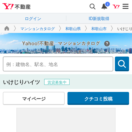
i
ログイン
ID新規取得
マンションカタログ
和歌山県
和歌山市
いけじ
Yahoo!不動産
いけじりハイツ
賃貸募集中
マイページ
クチコミ投稿