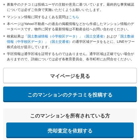
募集中のクチコミは投稿ユーザの主観や意見に基づいています。最終的な事実確認
については必ずご自身で実施いただくようお願いいたします。
マンション情報に関するよくある質問は
こちら
本ページはYahoo!不動産への過去の掲載情報などから作成したマンション情報のデ
ータベースです。物件に関する最新情報は不動産会社へお問い合わせください。
検索結果は
「国土数値情報（小学校区データ）」（国土交通省）
および
「国土数値
情報（中学校区データ）」（国土交通省）
の通学区域データをもとに、LINEヤフー
株式会社が提示しています。
学区情報は通学区域を証明するものではありません。通学区域は正確でない場合が
ありますので、詳細については必ず各教育委員会、各市町村にお問合せください。
マイページを見る
このマンションのクチコミを投稿する
このマンションを所有されている方
売却査定を依頼する