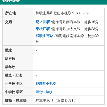
物件概要
所在地
和歌山県和歌山市梶取１６０－９
交通
紀ノ川駅
/南海電鉄南海本線 徒歩15分
東松江駅
/南海電鉄加太支線 徒歩23分
和歌山市駅
/南海電鉄南海本線 徒歩30
分
階建
-
総戸数
-
築年数
-
構造・工法
-
小学校 学区
野崎西小学校
中学校 学区
河北中学校
駐輪・駐車場
駐車場あり（近隣を含む）