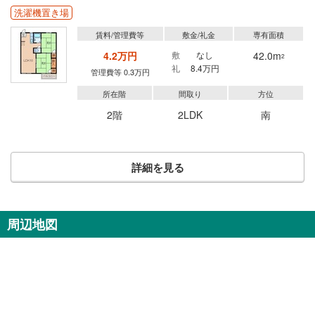
洗濯機置き場
賃料/管理費等
敷金/礼金
専有面積
4.2万円
敷
なし
42.0m
2
礼
8.4万円
管理費等 0.3万円
所在階
間取り
方位
2階
2LDK
南
詳細を見る
周辺地図