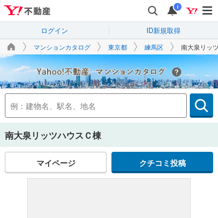
i
ログイン
ID新規取得
マンションカタログ
東京都
練馬区
南大泉リッ
Yahoo!不動産
南大泉リッツハウスＣ棟
マイページ
クチコミ投稿