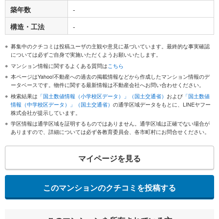
築年数
-
構造・工法
-
募集中のクチコミは投稿ユーザの主観や意見に基づいています。最終的な事実確認
については必ずご自身で実施いただくようお願いいたします。
マンション情報に関するよくある質問は
こちら
本ページはYahoo!不動産への過去の掲載情報などから作成したマンション情報のデ
ータベースです。物件に関する最新情報は不動産会社へお問い合わせください。
検索結果は
「国土数値情報（小学校区データ）」（国土交通省）
および
「国土数値
情報（中学校区データ）」（国土交通省）
の通学区域データをもとに、LINEヤフー
株式会社が提示しています。
学区情報は通学区域を証明するものではありません。通学区域は正確でない場合が
ありますので、詳細については必ず各教育委員会、各市町村にお問合せください。
マイページを見る
このマンションのクチコミを投稿する