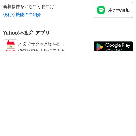
新着物件をいち早くお届け！
友だち追加
便利な機能のご紹介
Yahoo!不動産 アプリ
地図でサクッと物件探し
物件比較が手軽にできる
奈良市の不動産情報を探す
不動産・住宅
賃貸住宅
暮らしのお役立ち情報
新築マンション
マンションカタログ
中古マンション
教えて！住まいの先生
Yahoo!不動産
Yahoo! JAPAN
新築一戸建て
中古一戸建て
プライバシーポリシー
プライバシーセンター
注文住宅
土地
規約
掲載希望の方へ