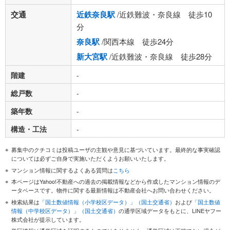
交通
近鉄奈良駅
/近鉄難波・奈良線 徒歩10
分
奈良駅
/関西本線 徒歩24分
新大宮駅
/近鉄難波・奈良線 徒歩28分
階建
-
総戸数
-
築年数
-
構造・工法
-
募集中のクチコミは投稿ユーザの主観や意見に基づいています。最終的な事実確認
については必ずご自身で実施いただくようお願いいたします。
マンション情報に関するよくある質問は
こちら
本ページはYahoo!不動産への過去の掲載情報などから作成したマンション情報のデ
ータベースです。物件に関する最新情報は不動産会社へお問い合わせください。
検索結果は
「国土数値情報（小学校区データ）」（国土交通省）
および
「国土数値
情報（中学校区データ）」（国土交通省）
の通学区域データをもとに、LINEヤフー
株式会社が提示しています。