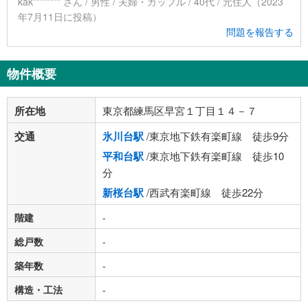
kak******** さん / 男性 / 夫婦・カップル / 40代 / 元住人（2023
年7月11日に投稿）
問題を報告する
物件概要
所在地
東京都練馬区早宮１丁目１４－７
交通
氷川台駅
/東京地下鉄有楽町線 徒歩9分
平和台駅
/東京地下鉄有楽町線 徒歩10
分
新桜台駅
/西武有楽町線 徒歩22分
階建
-
総戸数
-
築年数
-
構造・工法
-