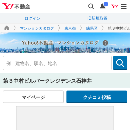
i
ログイン
ID新規取得
マンションカタログ
東京都
練馬区
第３中村ビ
Yahoo!不動産
第３中村ビルパークレジデンス石神井
マイページ
クチコミ投稿