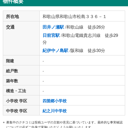
物件概要
所在地
和歌山県和歌山市松島３３６－１
交通
田井ノ瀬駅
/和歌山線 徒歩26分
日前宮駅
/和歌山電鐵貴志川線 徒歩29
分
紀伊中ノ島駅
/阪和線 徒歩30分
階建
-
総戸数
-
築年数
-
構造・工法
-
小学校 学区
四箇郷小学校
中学校 学区
紀之川中学校
募集中のクチコミは投稿ユーザの主観や意見に基づいています。最終的な事実確認
については必ずご自身で実施いただくようお願いいたします。