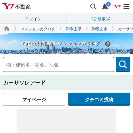
i
ログイン
ID新規取得
マンションカタログ
和歌山県
和歌山市
カーサ
Yahoo!不動産
カーサソレアード
マイページ
クチコミ投稿