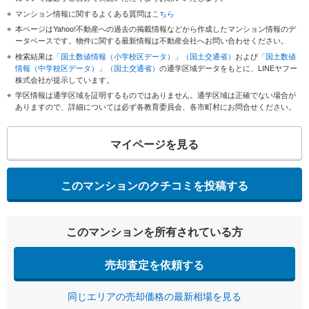
マンション情報に関するよくある質問は
こちら
本ページはYahoo!不動産への過去の掲載情報などから作成したマンション情報のデ
ータベースです。物件に関する最新情報は不動産会社へお問い合わせください。
検索結果は
「国土数値情報（小学校区データ）」（国土交通省）
および
「国土数値
情報（中学校区データ）」（国土交通省）
の通学区域データをもとに、LINEヤフー
株式会社が提示しています。
学区情報は通学区域を証明するものではありません。通学区域は正確でない場合が
ありますので、詳細については必ず各教育委員会、各市町村にお問合せください。
マイページを見る
このマンションのクチコミを投稿する
このマンションを所有されている方
売却査定を依頼する
同じエリアの売却価格の最新相場を見る