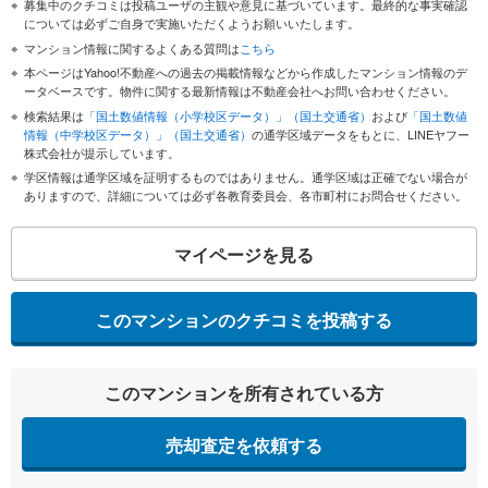
募集中のクチコミは投稿ユーザの主観や意見に基づいています。最終的な事実確認
については必ずご自身で実施いただくようお願いいたします。
マンション情報に関するよくある質問は
こちら
本ページはYahoo!不動産への過去の掲載情報などから作成したマンション情報のデ
ータベースです。物件に関する最新情報は不動産会社へお問い合わせください。
検索結果は
「国土数値情報（小学校区データ）」（国土交通省）
および
「国土数値
情報（中学校区データ）」（国土交通省）
の通学区域データをもとに、LINEヤフー
株式会社が提示しています。
学区情報は通学区域を証明するものではありません。通学区域は正確でない場合が
ありますので、詳細については必ず各教育委員会、各市町村にお問合せください。
マイページを見る
このマンションのクチコミを投稿する
このマンションを所有されている方
売却査定を依頼する