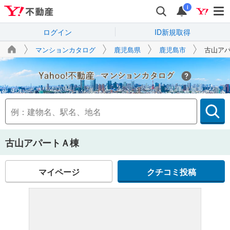
i
ログイン
ID新規取得
マンションカタログ
鹿児島県
鹿児島市
古山ア
Yahoo!不動産
古山アパートＡ棟
マイページ
クチコミ投稿