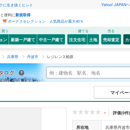
Yahoo! JAPAN
ヘ
トクに生き抜くヒント
っと便利に
新規取得
ン
ボーナスセレクション 人気商品が最大40％
買う
建てる
売る
ョン
新築一戸建て
中古一戸建て
注文住宅
土地
売却査定
カ
兵庫県
丹波市
レジレンス柏原
Yahoo!不動産 マンションカタログ
マイペー
-
評価(0件
所在地
兵庫県丹波市