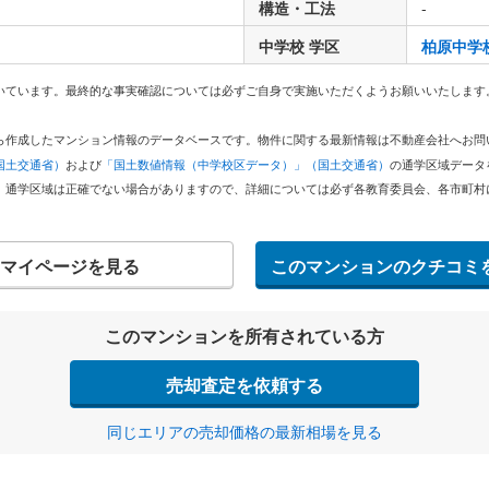
構造・工法
-
中学校 学区
柏原中学
いています。最終的な事実確認については必ずご自身で実施いただくようお願いいたします
どから作成したマンション情報のデータベースです。物件に関する最新情報は不動産会社へお
国土交通省）
および
「国土数値情報（中学校区データ）」（国土交通省）
の通学区域データ
。通学区域は正確でない場合がありますので、詳細については必ず各教育委員会、各市町村
マイページを見る
このマンションのクチコミ
このマンションを所有されている方
売却査定を依頼する
同じエリアの売却価格の最新相場を見る