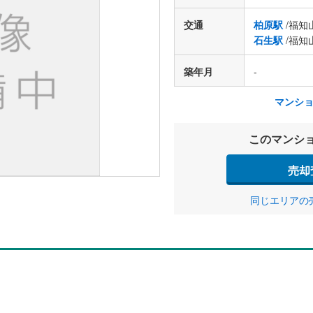
交通
柏原駅
/福知
石生駅
/福知
築年月
-
マンシ
このマンシ
売却
同じエリアの