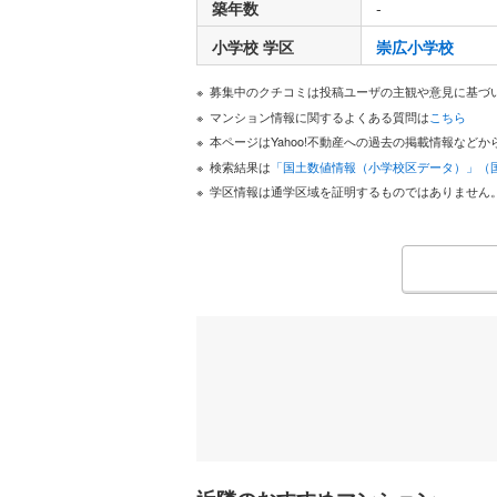
築年数
-
小学校 学区
崇広小学校
募集中のクチコミは投稿ユーザの主観や意見に基づ
マンション情報に関するよくある質問は
こちら
本ページはYahoo!不動産への過去の掲載情報な
検索結果は
「国土数値情報（小学校区データ）」（
学区情報は通学区域を証明するものではありません