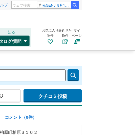
ルプ
光GENJI 8月19日
お気に入り
最近見た
マイ
知る
物件
物件
ページ
タログ/質問
ジ
クチコミ投稿
)
コメント（0件）
柏原町柏原３１６２