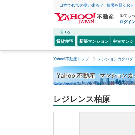
日本で45℃の夏が来る!? 猛暑を賢くお
IDでも
ログイ
借りる
賃貸住宅
新築マンション
中古マンシ
Yahoo!不動産トップ
マンションカタログ
レジレンス柏原