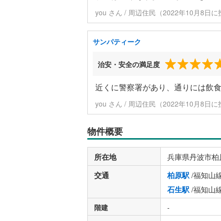
you さん / 周辺住民（2022年10月8日
サンパティーク
治安・安全の満足度
近くに警察署があり、通りには飲
you さん / 周辺住民（2022年10月8日
物件概要
所在地
兵庫県丹波市柏
交通
柏原駅
/福知山
石生駅
/福知山
階建
-