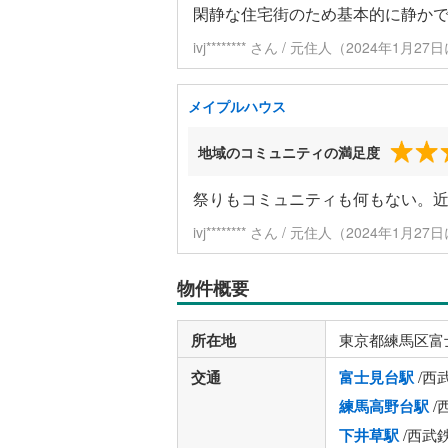
閑静な住宅街のため基本的に静か
ivj******** さん / 元住人（2024年1月2
メイプルハウス
地域のコミュニティの満足度
祭りもコミュニティも何もない。
ivj******** さん / 元住人（2024年1月2
物件概要
所在地
東京都練馬区富
交通
富士見台駅
/西
練馬高野台駅
/
下井草駅
/西武