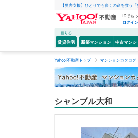
【災害支援】ひとりでも多くの命を救う「
IDでも
ログイ
借りる
賃貸住宅
新築マンション
中古マンシ
Yahoo!不動産トップ
マンションカタログ
シャンブル大和