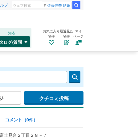
ルプ
佐藤佳奈 結婚
お気に入り
最近見た
マイ
知る
物件
物件
ページ
タログ/質問
ジ
クチコミ投稿
)
コメント（0件）
富士見台２丁目２８－７