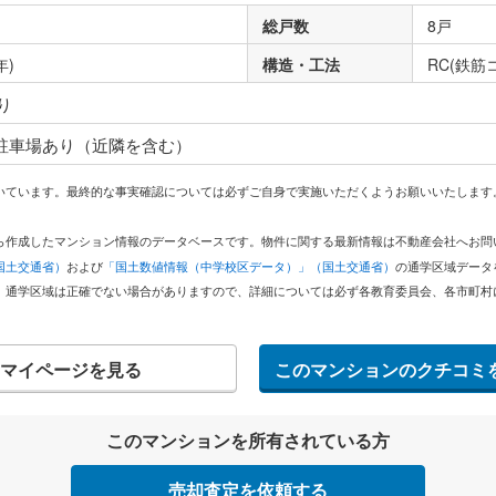
総戸数
8戸
年)
構造・工法
RC(鉄筋
り
 駐車場あり（近隣を含む）
いています。最終的な事実確認については必ずご自身で実施いただくようお願いいたします
どから作成したマンション情報のデータベースです。物件に関する最新情報は不動産会社へお
国土交通省）
および
「国土数値情報（中学校区データ）」（国土交通省）
の通学区域データ
。通学区域は正確でない場合がありますので、詳細については必ず各教育委員会、各市町村
マイページを見る
このマンションのクチコミ
このマンションを所有されている方
売却査定を依頼する