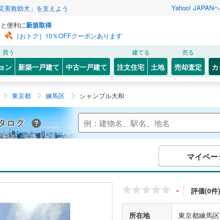
Yahoo! JAPAN
ヘ
災害救助犬」を支えよう
っと便利に
新規取得
ン
［おトク］10％OFFクーポンあります
買う
建てる
売る
ョン
新築一戸建て
中古一戸建て
注文住宅
土地
売却査定
カ
東京都
練馬区
シャンブル大和
Yahoo!不動産 マンションカタログ
マイペー
-
評価(0件
所在地
東京都練馬区