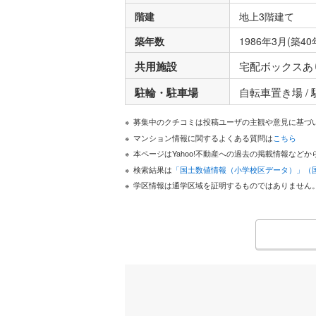
階建
地上3階建て
築年数
1986年3月(築40
共用施設
宅配ボックスあ
駐輪・駐車場
自転車置き場 /
募集中のクチコミは投稿ユーザの主観や意見に基づ
マンション情報に関するよくある質問は
こちら
本ページはYahoo!不動産への過去の掲載情報な
検索結果は
「国土数値情報（小学校区データ）」（
学区情報は通学区域を証明するものではありません