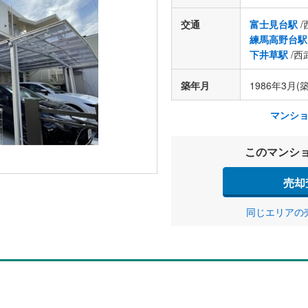
交通
富士見台駅
/
練馬高野台駅
下井草駅
/西
築年月
1986年3月(築
マンシ
このマンシ
売却
同じエリアの