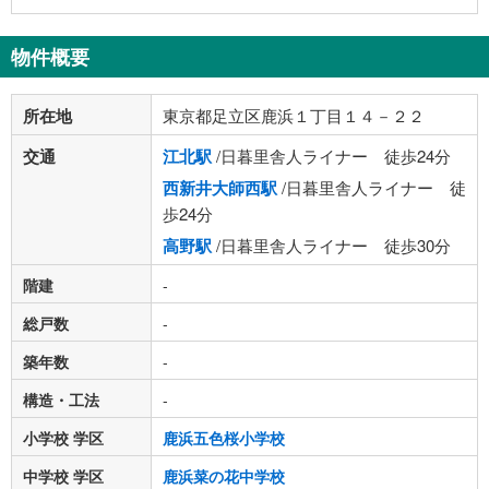
物件概要
所在地
東京都足立区鹿浜１丁目１４－２２
交通
江北駅
/日暮里舎人ライナー 徒歩24分
西新井大師西駅
/日暮里舎人ライナー 徒
歩24分
高野駅
/日暮里舎人ライナー 徒歩30分
階建
-
総戸数
-
築年数
-
構造・工法
-
小学校 学区
鹿浜五色桜小学校
中学校 学区
鹿浜菜の花中学校