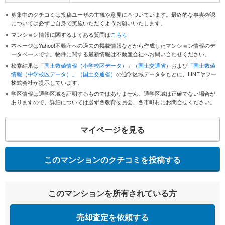
募集中のクチコミは投稿ユーザの主観や意見に基づいています。最終的な事実確認
については必ずご自身で実施いただくようお願いいたします。
マンション情報に関するよくある質問は
こちら
本ページはYahoo!不動産への過去の掲載情報などから作成したマンション情報のデ
ータベースです。物件に関する最新情報は不動産会社へお問い合わせください。
検索結果は
「国土数値情報（小学校区データ）」（国土交通省）
および
「国土数値
情報（中学校区データ）」（国土交通省）
の通学区域データをもとに、LINEヤフー
株式会社が提示しています。
学区情報は通学区域を証明するものではありません。通学区域は正確でない場合が
ありますので、詳細については必ず各教育委員会、各市町村にお問合せください。
マイページを見る
このマンションのクチコミを投稿する
このマンションを所有されている方
売却査定を依頼する