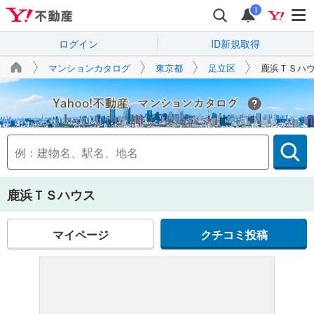
i
ログイン
ID新規取得
マンションカタログ
東京都
足立区
鹿浜ＴＳハ
Yahoo!不動産
鹿浜ＴＳハウス
マイページ
クチコミ投稿