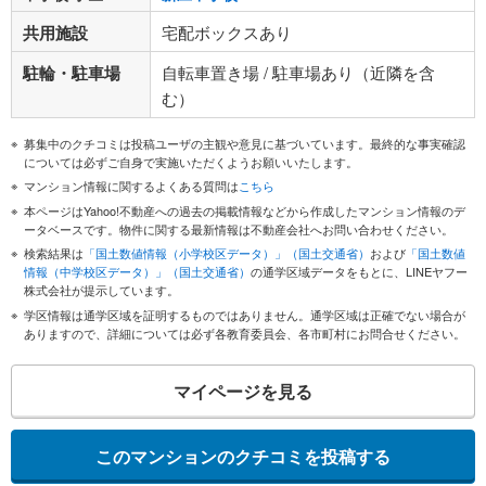
共用施設
宅配ボックスあり
駐輪・駐車場
自転車置き場 / 駐車場あり（近隣を含
む）
募集中のクチコミは投稿ユーザの主観や意見に基づいています。最終的な事実確認
については必ずご自身で実施いただくようお願いいたします。
マンション情報に関するよくある質問は
こちら
本ページはYahoo!不動産への過去の掲載情報などから作成したマンション情報のデ
ータベースです。物件に関する最新情報は不動産会社へお問い合わせください。
検索結果は
「国土数値情報（小学校区データ）」（国土交通省）
および
「国土数値
情報（中学校区データ）」（国土交通省）
の通学区域データをもとに、LINEヤフー
株式会社が提示しています。
学区情報は通学区域を証明するものではありません。通学区域は正確でない場合が
ありますので、詳細については必ず各教育委員会、各市町村にお問合せください。
マイページを見る
このマンションのクチコミを投稿する