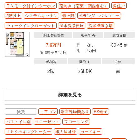
ＴＶモニタ付インターホン
南向き（南東・南西含む）
角住戸
2階以上
システムキッチン
最上階
ベランダ・バルコニー
ウォークインクローゼット
温水洗浄便座
洗濯機置き場
賃料/管理費等
敷金/礼金
専有面積
7.6万円
敷
なし
69.45m
2
礼
7万円
管理費等 0.4万円
所在階
間取り
方位
2階
2SLDK
南
詳細を見る
賃貸
エアコン
浴室乾燥機あり
BS端子
バストイレ別
クローゼット
フローリング
ＩＨクッキングヒーター
即入居可能
カードキー