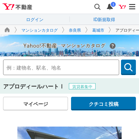
i
ログイン
ID新規取得
マンションカタログ
奈良県
葛城市
アプロディ
Yahoo!不動産
アプロディールハートⅠ
賃貸募集中
マイページ
クチコミ投稿