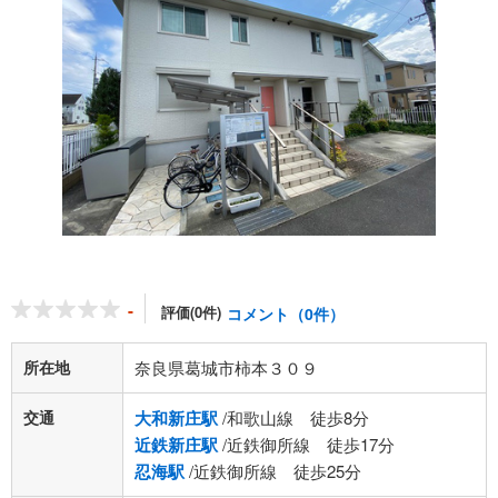
-
評価(0件)
コメント（0件）
所在地
奈良県葛城市柿本３０９
交通
大和新庄駅
/和歌山線 徒歩8分
近鉄新庄駅
/近鉄御所線 徒歩17分
忍海駅
/近鉄御所線 徒歩25分