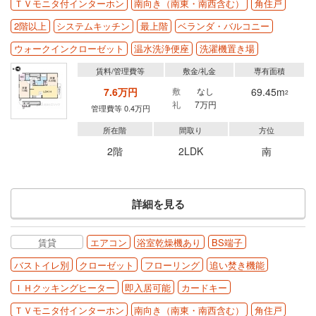
ＴＶモニタ付インターホン
南向き（南東・南西含む）
角住戸
2階以上
システムキッチン
最上階
ベランダ・バルコニー
ウォークインクローゼット
温水洗浄便座
洗濯機置き場
賃料/管理費等
敷金/礼金
専有面積
7.6万円
敷
なし
69.45m
2
礼
7万円
管理費等 0.4万円
所在階
間取り
方位
2階
2LDK
南
詳細を見る
賃貸
エアコン
浴室乾燥機あり
BS端子
バストイレ別
クローゼット
フローリング
追い焚き機能
ＩＨクッキングヒーター
即入居可能
カードキー
ＴＶモニタ付インターホン
南向き（南東・南西含む）
角住戸