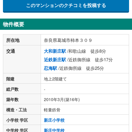
このマンションのクチコミを投稿する
物件概要
所在地
奈良県葛城市柿本３０９
交通
大和新庄駅
/和歌山線 徒歩8分
近鉄新庄駅
/近鉄御所線 徒歩17分
忍海駅
/近鉄御所線 徒歩25分
階建
地上2階建て
総戸数
-
築年数
2010年3月(築16年)
構造・工法
軽量鉄骨
小学校 学区
新庄小学校
中学校 学区
新庄中学校