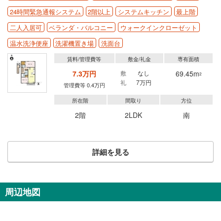
24時間緊急通報システム
2階以上
システムキッチン
最上階
二人入居可
ベランダ・バルコニー
ウォークインクローゼット
温水洗浄便座
洗濯機置き場
洗面台
賃料/管理費等
敷金/礼金
専有面積
7.3万円
敷
なし
69.45m
2
礼
7万円
管理費等 0.4万円
所在階
間取り
方位
2階
2LDK
南
詳細を見る
周辺地図