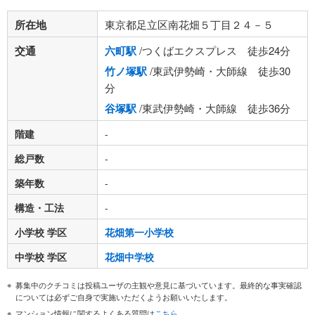
所在地
東京都足立区南花畑５丁目２４－５
交通
六町駅
/つくばエクスプレス 徒歩24分
竹ノ塚駅
/東武伊勢崎・大師線 徒歩30
分
谷塚駅
/東武伊勢崎・大師線 徒歩36分
階建
-
総戸数
-
築年数
-
構造・工法
-
小学校 学区
花畑第一小学校
中学校 学区
花畑中学校
募集中のクチコミは投稿ユーザの主観や意見に基づいています。最終的な事実確認
については必ずご自身で実施いただくようお願いいたします。
マンション情報に関するよくある質問は
こちら