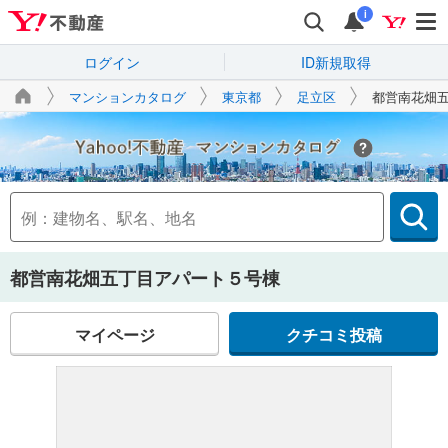
i
ログイン
ID新規取得
マンションカタログ
東京都
足立区
都営南花畑
Yahoo!不動産
都営南花畑五丁目アパート５号棟
マイページ
クチコミ投稿