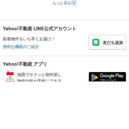
もっと見る
Yahoo!不動産 LINE公式アカウント
新着物件をいち早くお届け！
友だち追加
便利な機能のご紹介
Yahoo!不動産 アプリ
地図でサクッと物件探し
物件比較が手軽にできる
足立区の不動産情報を探す
不動産・住宅
賃貸住宅
暮らしのお役立ち情報
新築マンション
マンションカタログ
中古マンション
教えて！住まいの先生