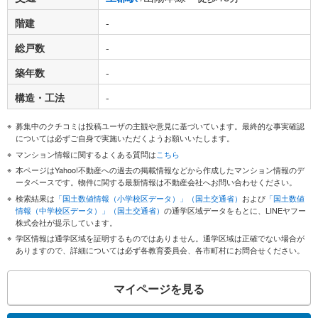
階建
-
総戸数
-
築年数
-
構造・工法
-
募集中のクチコミは投稿ユーザの主観や意見に基づいています。最終的な事実確認
については必ずご自身で実施いただくようお願いいたします。
マンション情報に関するよくある質問は
こちら
本ページはYahoo!不動産への過去の掲載情報などから作成したマンション情報のデ
ータベースです。物件に関する最新情報は不動産会社へお問い合わせください。
検索結果は
「国土数値情報（小学校区データ）」（国土交通省）
および
「国土数値
情報（中学校区データ）」（国土交通省）
の通学区域データをもとに、LINEヤフー
株式会社が提示しています。
学区情報は通学区域を証明するものではありません。通学区域は正確でない場合が
ありますので、詳細については必ず各教育委員会、各市町村にお問合せください。
マイページを見る