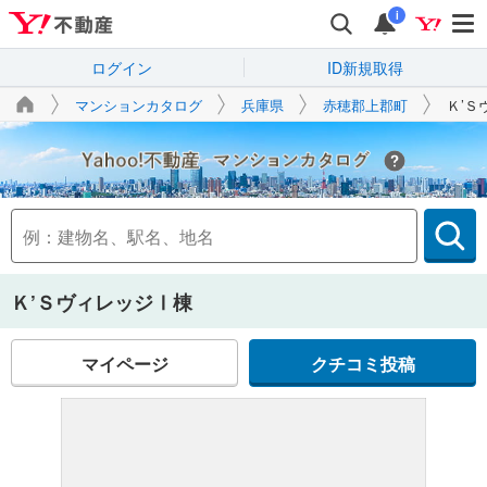
i
ログイン
ID新規取得
マンションカタログ
兵庫県
赤穂郡上郡町
Ｋ’Ｓ
Yahoo!不動産
Ｋ’ＳヴィレッジⅠ棟
マイページ
クチコミ投稿