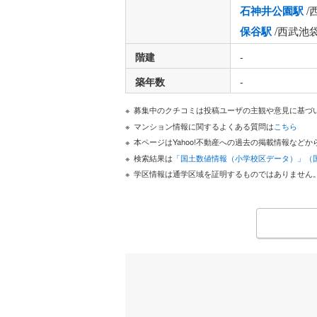
石神井公園駅
/
保谷駅
/西武池
階建
-
築年数
-
募集中のクチコミは投稿ユーザの主観や意見に基づ
マンション情報に関するよくある質問は
こちら
本ページはYahoo!不動産への過去の掲載情報な
検索結果は
「国土数値情報（小学校区データ）」（
学区情報は通学区域を証明するものではありません