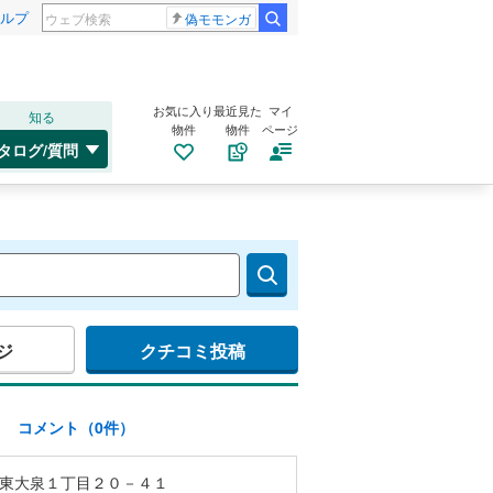
ルプ
偽モモンガ
お気に入り
最近見た
マイ
知る
物件
物件
ページ
タログ/質問
ジ
クチコミ投稿
)
コメント（0件）
東大泉１丁目２０－４１