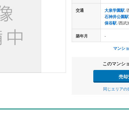
交通
大泉学園駅
/
石神井公園駅
保谷駅
/西武
築年月
-
マンシ
このマンシ
売却
同じエリアの