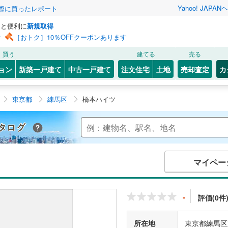
Yahoo! JAPAN
ヘ
実際に買ったレポート
っと便利に
新規取得
ン
［おトク］10％OFFクーポンあります
買う
建てる
売る
ョン
新築一戸建て
中古一戸建て
注文住宅
土地
売却査定
カ
東京都
練馬区
橋本ハイツ
Yahoo!不動産 マンションカタログ
マイペー
-
評価(0件
所在地
東京都練馬区