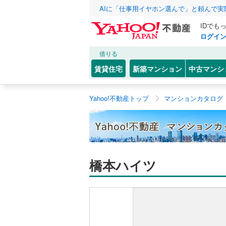
AIに「仕事用イヤホン選んで」と頼んで
IDでも
ログイ
借りる
賃貸住宅
新築マンション
中古マンシ
Yahoo!不動産トップ
マンションカタログ
橋本ハイツ