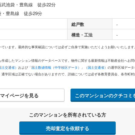
西武池袋・豊島線 徒歩22分
袋・豊島線 徒歩29分
総戸数
-
構造・工法
-
いています。最終的な事実確認については必ずご自身で実施いただくようお願いいたします
どから作成したマンション情報のデータベースです。物件に関する最新情報は不動産会社へお
国土交通省）
および
「国土数値情報（中学校区データ）」（国土交通省）
の通学区域データ
。通学区域は正確でない場合がありますので、詳細については必ず各教育委員会、各市町村
マイページを見る
このマンションのクチコミ
このマンションを所有されている方
売却査定を依頼する