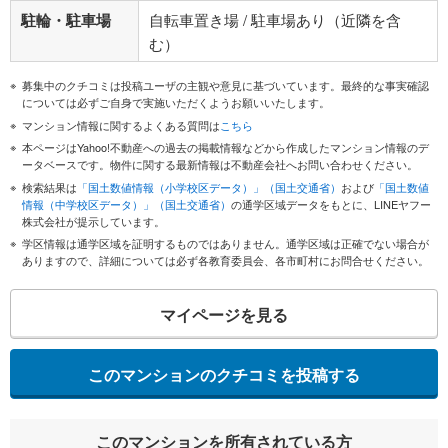
駐輪・駐車場
自転車置き場 / 駐車場あり（近隣を含
む）
募集中のクチコミは投稿ユーザの主観や意見に基づいています。最終的な事実確認
については必ずご自身で実施いただくようお願いいたします。
マンション情報に関するよくある質問は
こちら
本ページはYahoo!不動産への過去の掲載情報などから作成したマンション情報のデ
ータベースです。物件に関する最新情報は不動産会社へお問い合わせください。
検索結果は
「国土数値情報（小学校区データ）」（国土交通省）
および
「国土数値
情報（中学校区データ）」（国土交通省）
の通学区域データをもとに、LINEヤフー
株式会社が提示しています。
学区情報は通学区域を証明するものではありません。通学区域は正確でない場合が
ありますので、詳細については必ず各教育委員会、各市町村にお問合せください。
マイページを見る
このマンションのクチコミを投稿する
このマンションを所有されている方