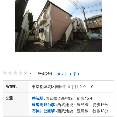
-
評価(0件)
コメント（0件）
所在地
東京都練馬区南田中４丁目２０－９
交通
井荻駅
/西武鉄道新宿線 徒歩15分
練馬高野台駅
/西武池袋・豊島線 徒歩16分
石神井公園駅
/西武池袋・豊島線 徒歩18分