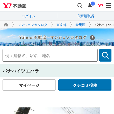
i
ログイン
ID新規取得
マンションカタログ
東京都
練馬区
パナハイツ
Yahoo!不動産
パナハイツエハラ
マイページ
クチコミ投稿