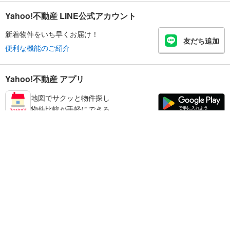
Yahoo!不動産 LINE公式アカウント
新着物件をいち早くお届け！
友だち追加
便利な機能のご紹介
Yahoo!不動産 アプリ
地図でサクッと物件探し
物件比較が手軽にできる
和歌山市の不動産情報を探す
不動産・住宅
賃貸住宅
暮らしのお役立ち情報
新築マンション
マンションカタログ
中古マンション
教えて！住まいの先生
Yahoo!不動産
Yahoo! JAPAN
新築一戸建て
中古一戸建て