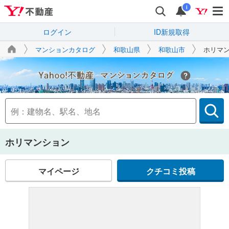
i
ログイン
ID新規取得
マンションカタログ
和歌山県
和歌山市
ホリマ
Yahoo!不動産
ホリマンション
マイページ
クチコミ投稿