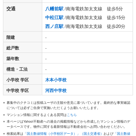
交通
八幡前駅
/南海電鉄加太支線 徒歩5分
中松江駅
/南海電鉄加太支線 徒歩15分
西ノ庄駅
/南海電鉄加太支線 徒歩20分
階建
-
総戸数
-
築年数
-
構造・工法
-
小学校 学区
木本小学校
中学校 学区
河西中学校
募集中のクチコミは投稿ユーザの主観や意見に基づいています。最終的な事実確認
については必ずご自身で実施いただくようお願いいたします。
マンション情報に関するよくある質問は
こちら
本ページはYahoo!不動産への過去の掲載情報などから作成したマンション情報のデ
ータベースです。物件に関する最新情報は不動産会社へお問い合わせください。
検索結果は
「国土数値情報（小学校区データ）」（国土交通省）
および
「国土数値