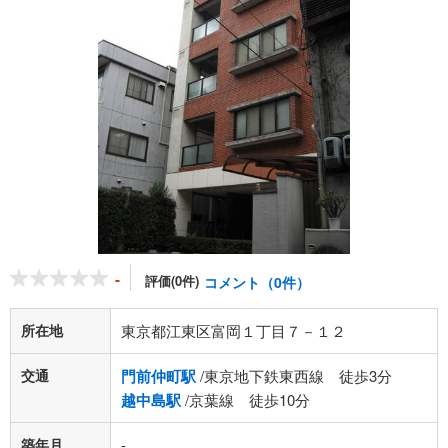
-
評価(0件)
コメント（0件）
所在地
東京都江東区富岡１丁目７－１２
交通
門前仲町駅
/東京地下鉄東西線 徒歩3分
越中島駅
/京葉線 徒歩10分
築年月
-