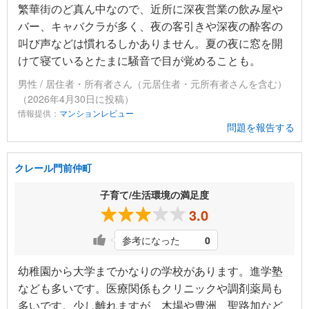
繁華街のど真ん中なので、近所に深夜営業の飲み屋や
バー、キャバクラが多く、夜の客引きや深夜の酔客の
叫び声などは慣れるしかありません。夏の夜に窓を開
けて寝ているとたまに騒音で目が覚めることも。
男性 / 居住者・所有者さん（元居住者・元所有者さんを含む）
（2026年4月30日に投稿）
情報提供：
マンションレビュー
問題を報告する
クレール門前仲町
子育て/生活環境の満足度
3.0
参考になった
0
幼稚園から大学までかなりの学校があります。進学塾
なども多いです。医療関係もクリニックや調剤薬局も
多いです。少し離れますが、木場や豊洲、聖路加など