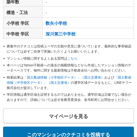
築年数
-
構造・工法
-
小学校 学区
数矢小学校
中学校 学区
深川第三中学校
募集中のクチコミは投稿ユーザの主観や意見に基づいています。最終的な事実確認
については必ずご自身で実施いただくようお願いいたします。
マンション情報に関するよくある質問は
こちら
本ページはYahoo!不動産への過去の掲載情報などから作成したマンション情報のデ
ータベースです。物件に関する最新情報は不動産会社へお問い合わせください。
検索結果は
「国土数値情報（小学校区データ）」（国土交通省）
および
「国土数値
情報（中学校区データ）」（国土交通省）
の通学区域データをもとに、LINEヤフー
株式会社が提示しています。
学区情報は通学区域を証明するものではありません。通学区域は正確でない場合が
ありますので、詳細については必ず各教育委員会、各市町村にお問合せください。
マイページを見る
このマンションのクチコミを投稿する