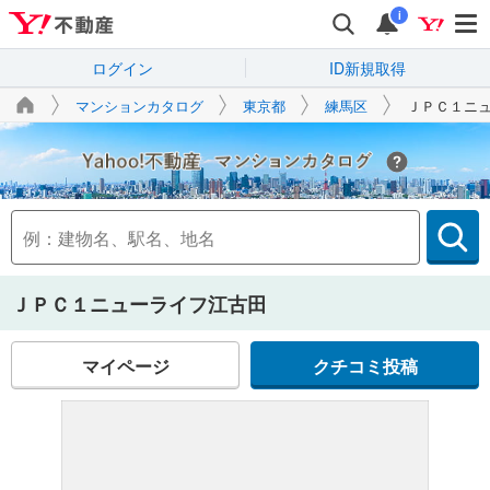
i
ログイン
ID新規取得
マンションカタログ
東京都
練馬区
ＪＰＣ１ニ
Yahoo!不動産
ＪＰＣ１ニューライフ江古田
マイページ
クチコミ投稿