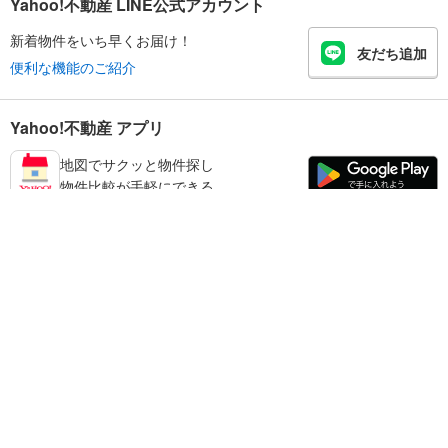
Yahoo!不動産 LINE公式アカウント
新着物件をいち早くお届け！
友だち追加
便利な機能のご紹介
Yahoo!不動産 アプリ
地図でサクッと物件探し
物件比較が手軽にできる
練馬区の不動産情報を探す
不動産・住宅
賃貸住宅
暮らしのお役立ち情報
新築マンション
マンションカタログ
中古マンション
教えて！住まいの先生
Yahoo!不動産
Yahoo! JAPAN
新築一戸建て
中古一戸建て
プライバシーポリシー
プライバシーセンター