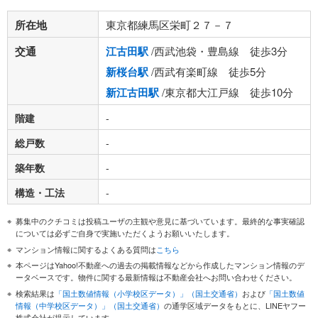
所在地
東京都練馬区栄町２７－７
交通
江古田駅
/西武池袋・豊島線 徒歩3分
新桜台駅
/西武有楽町線 徒歩5分
新江古田駅
/東京都大江戸線 徒歩10分
階建
-
総戸数
-
築年数
-
構造・工法
-
募集中のクチコミは投稿ユーザの主観や意見に基づいています。最終的な事実確認
については必ずご自身で実施いただくようお願いいたします。
マンション情報に関するよくある質問は
こちら
本ページはYahoo!不動産への過去の掲載情報などから作成したマンション情報のデ
ータベースです。物件に関する最新情報は不動産会社へお問い合わせください。
検索結果は
「国土数値情報（小学校区データ）」（国土交通省）
および
「国土数値
情報（中学校区データ）」（国土交通省）
の通学区域データをもとに、LINEヤフー
株式会社が提示しています。