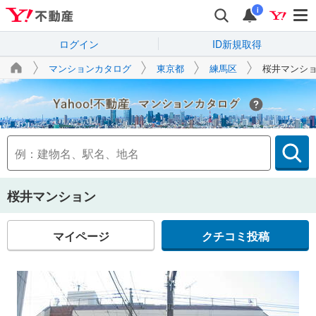
i
ログイン
ID新規取得
マンションカタログ
東京都
練馬区
桜井マンシ
Yahoo!不動産
桜井マンション
マイページ
クチコミ投稿