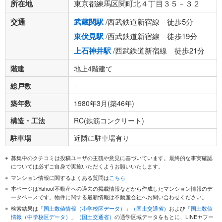
所在地
東京都練馬区関町北４丁目３５－３２
交通
武蔵関駅
/西武鉄道新宿線 徒歩5分
東伏見駅
/西武鉄道新宿線 徒歩19分
上石神井駅
/西武鉄道新宿線 徒歩21分
階建
地上4階建て
総戸数
-
築年数
1980年3月(築46年)
構造・工法
RC(鉄筋コンクリート)
駐車場
近隣に駐車場有り
募集中のクチコミは投稿ユーザの主観や意見に基づいています。最終的な事実確認
については必ずご自身で実施いただくようお願いいたします。
マンション情報に関するよくある質問は
こちら
本ページはYahoo!不動産への過去の掲載情報などから作成したマンション情報のデ
ータベースです。物件に関する最新情報は不動産会社へお問い合わせください。
検索結果は
「国土数値情報（小学校区データ）」（国土交通省）
および
「国土数値
情報（中学校区データ）」（国土交通省）
の通学区域データをもとに、LINEヤフー