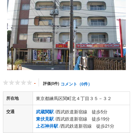
-
評価(0件)
コメント（0件）
所在地
東京都練馬区関町北４丁目３５－３２
交通
武蔵関駅
/西武鉄道新宿線 徒歩5分
東伏見駅
/西武鉄道新宿線 徒歩19分
上石神井駅
/西武鉄道新宿線 徒歩21分