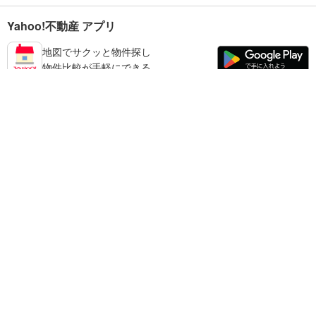
Yahoo!不動産 アプリ
地図でサクッと物件探し
物件比較が手軽にできる
練馬区の不動産情報を探す
不動産・住宅
賃貸住宅
暮らしのお役立ち情報
新築マンション
マンションカタログ
中古マンション
教えて！住まいの先生
Yahoo!不動産
Yahoo! JAPAN
新築一戸建て
中古一戸建て
プライバシーポリシー
プライバシーセンター
注文住宅
土地
規約
掲載希望の方へ
免責事項
ご意見・ご要望
ヘルプ
売却査定
© LY Corporation