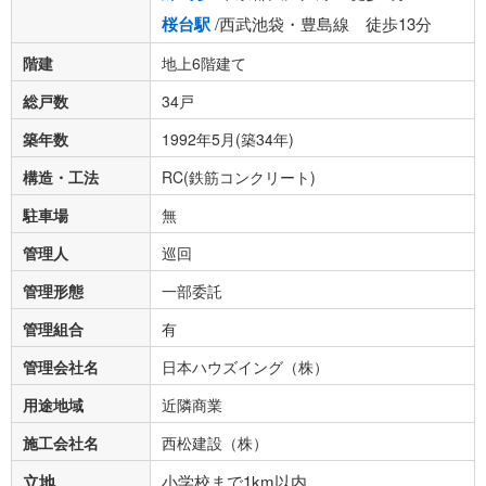
桜台駅
/西武池袋・豊島線 徒歩13分
階建
地上6階建て
総戸数
34戸
築年数
1992年5月(築34年)
構造・工法
RC(鉄筋コンクリート)
駐車場
無
管理人
巡回
管理形態
一部委託
管理組合
有
管理会社名
日本ハウズイング（株）
用途地域
近隣商業
施工会社名
西松建設（株）
立地
小学校まで1km以内