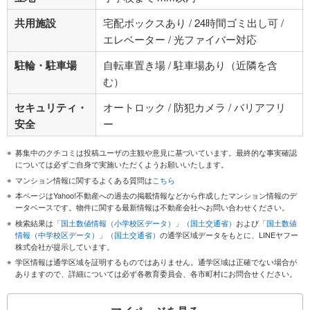
共用施設
宅配ボックスあり / 24時間ゴミ出し可 /
エレベーター / 光ファイバー対応
駐輪・駐車場
自転車置き場 / 駐車場あり（近隣を含
む）
セキュリティ・
オートロック / 防犯カメラ / バリアフリ
安全
ー
募集中のクチコミは投稿ユーザの主観や意見に基づいています。最終的な事実確認
については必ずご自身で実施いただくようお願いいたします。
マンション情報に関するよくある質問は
こちら
本ページはYahoo!不動産への過去の掲載情報などから作成したマンション情報のデ
ータベースです。物件に関する最新情報は不動産会社へお問い合わせください。
検索結果は
「国土数値情報（小学校区データ）」（国土交通省）
および
「国土数値
情報（中学校区データ）」（国土交通省）
の通学区域データをもとに、LINEヤフー
株式会社が提示しています。
学区情報は通学区域を証明するものではありません。通学区域は正確でない場合が
ありますので、詳細については必ず各教育委員会、各市町村にお問合せください。