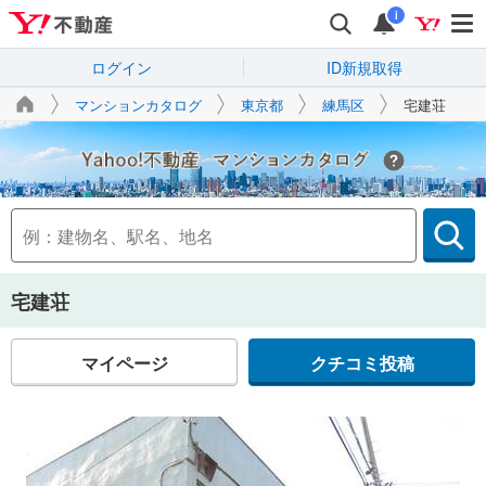
i
ログイン
ID新規取得
マンションカタログ
東京都
練馬区
宅建荘
Yahoo!不動産
宅建荘
マイページ
クチコミ投稿