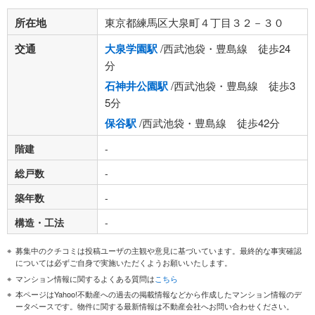
所在地
東京都練馬区大泉町４丁目３２－３０
交通
大泉学園駅
/西武池袋・豊島線 徒歩24
分
石神井公園駅
/西武池袋・豊島線 徒歩3
5分
保谷駅
/西武池袋・豊島線 徒歩42分
階建
-
総戸数
-
築年数
-
構造・工法
-
募集中のクチコミは投稿ユーザの主観や意見に基づいています。最終的な事実確認
については必ずご自身で実施いただくようお願いいたします。
マンション情報に関するよくある質問は
こちら
本ページはYahoo!不動産への過去の掲載情報などから作成したマンション情報のデ
ータベースです。物件に関する最新情報は不動産会社へお問い合わせください。