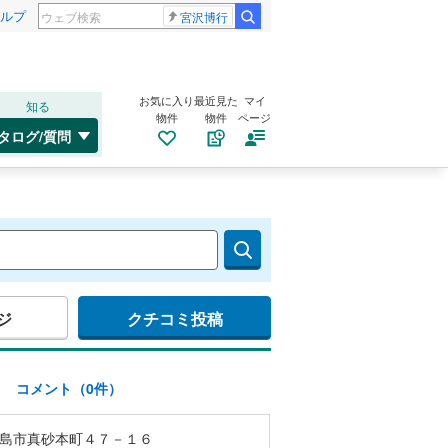
ルプ
宮沢博行
お気に入り
最近見た
マイ
知る
物件
物件
ページ
タログ/質問
ジ
クチコミ投稿
)
コメント（0件）
島市真砂本町４７－１６