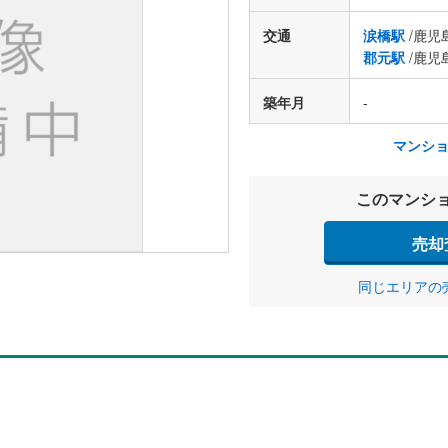
交通
涙橋駅
/鹿児
郡元駅
/鹿児
築年月
-
マンシ
このマンシ
売却
同じエリアの