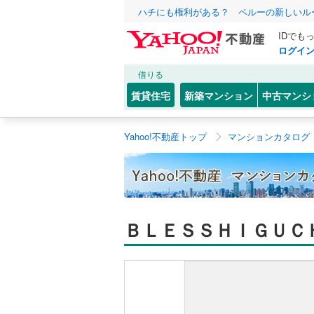
ハチにも権利がある？ ペルーの新しいル
IDでも
ログイ
借りる
賃貸住宅
新築マンション
中古マンシ
Yahoo!不動産トップ
マンションカタログ
ＢＬＥＳＳＨＩＧＵＣ