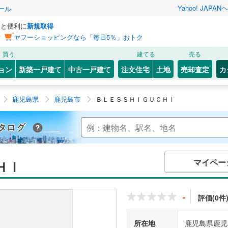
Yahoo! JAPAN
ヘ
ール
っと便利に
新規取得
ン
ヤフーショッピングなら「毎日5％」おトク
買う
建てる
売る
ョン
新築一戸建て
中古一戸建て
注文住宅
土地
売却査定
カ
鹿児島県
鹿児島市
ＢＬＥＳＳＨＩＧＵＣＨＩ
Yahoo!不動産 マンションカタログ
マイペー
ＨＩ
-
評価(0件
所在地
鹿児島県鹿児