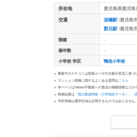
所在地
鹿児島県鹿児島
交通
涙橋駅
/鹿児島
郡元駅
/鹿児島
階建
-
築年数
-
小学校 学区
鴨池小学校
募集中のクチコミは投稿ユーザの主観や意見に基づ
マンション情報に関するよくある質問は
こちら
本ページはYahoo!不動産への過去の掲載情報な
検索結果は
「国土数値情報（小学校区データ）」（
学区情報は通学区域を証明するものではありません