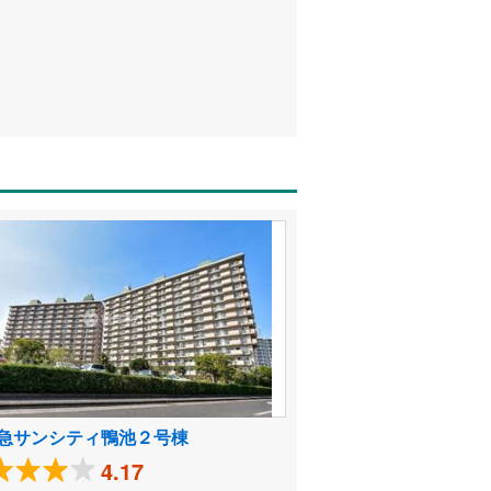
急サンシティ鴨池２号棟
4.17