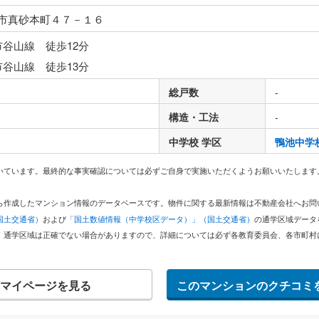
市真砂本町４７－１６
市谷山線 徒歩12分
市谷山線 徒歩13分
総戸数
-
構造・工法
-
中学校 学区
鴨池中学
いています。最終的な事実確認については必ずご自身で実施いただくようお願いいたします
どから作成したマンション情報のデータベースです。物件に関する最新情報は不動産会社へお
国土交通省）
および
「国土数値情報（中学校区データ）」（国土交通省）
の通学区域データ
。通学区域は正確でない場合がありますので、詳細については必ず各教育委員会、各市町村
マイページを見る
このマンションのクチコミ