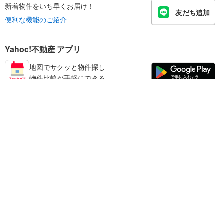
新着物件をいち早くお届け！
友だち追加
便利な機能のご紹介
Yahoo!不動産 アプリ
地図でサクッと物件探し
物件比較が手軽にできる
足立区の不動産情報を探す
不動産・住宅
賃貸住宅
暮らしのお役立ち情報
新築マンション
マンションカタログ
中古マンション
教えて！住まいの先生
Yahoo!不動産
Yahoo! JAPAN
新築一戸建て
中古一戸建て
プライバシーポリシー
プライバシーセンター
注文住宅
土地
規約
掲載希望の方へ