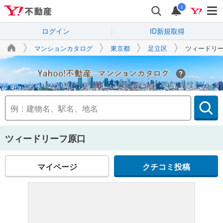
i
ログイン
ID新規取得
マンションカタログ
東京都
足立区
ツィードリ
Yahoo!不動産
ツィードリーフ原口
マイページ
クチコミ投稿