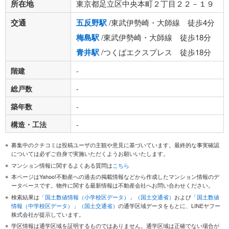
所在地
東京都足立区中央本町２丁目２２－１９
交通
五反野駅
/東武伊勢崎・大師線 徒歩4分
梅島駅
/東武伊勢崎・大師線 徒歩18分
青井駅
/つくばエクスプレス 徒歩18分
階建
-
総戸数
-
築年数
-
構造・工法
-
募集中のクチコミは投稿ユーザの主観や意見に基づいています。最終的な事実確認
については必ずご自身で実施いただくようお願いいたします。
マンション情報に関するよくある質問は
こちら
本ページはYahoo!不動産への過去の掲載情報などから作成したマンション情報のデ
ータベースです。物件に関する最新情報は不動産会社へお問い合わせください。
検索結果は
「国土数値情報（小学校区データ）」（国土交通省）
および
「国土数値
情報（中学校区データ）」（国土交通省）
の通学区域データをもとに、LINEヤフー
株式会社が提示しています。
学区情報は通学区域を証明するものではありません。通学区域は正確でない場合が