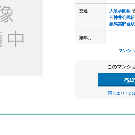
交通
大泉学園駅
/
石神井公園駅
練馬高野台駅
築年月
-
マンシ
このマンシ
売却
同じエリアの