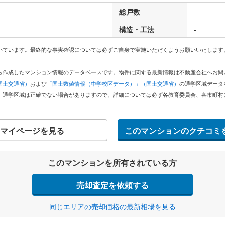
総戸数
-
構造・工法
-
いています。最終的な事実確認については必ずご自身で実施いただくようお願いいたします
どから作成したマンション情報のデータベースです。物件に関する最新情報は不動産会社へお
国土交通省）
および
「国土数値情報（中学校区データ）」（国土交通省）
の通学区域データ
。通学区域は正確でない場合がありますので、詳細については必ず各教育委員会、各市町村
マイページを見る
このマンションのクチコミ
このマンションを所有されている方
売却査定を依頼する
同じエリアの売却価格の最新相場を見る