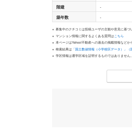
階建
-
築年数
-
募集中のクチコミは投稿ユーザの主観や意見に基づ
マンション情報に関するよくある質問は
こちら
本ページはYahoo!不動産への過去の掲載情報な
検索結果は
「国土数値情報（小学校区データ）」（
学区情報は通学区域を証明するものではありません