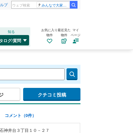
ルプ
みんなで大家さん 2881億円
お気に入り
最近見た
マイ
知る
物件
物件
ページ
タログ/質問
ジ
クチコミ投稿
)
コメント（0件）
石神井台３丁目１０－２７