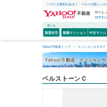
ハチにも権利がある？ ペルーの新しいル
IDでも
ログイ
借りる
賃貸住宅
新築マンション
中古マンシ
Yahoo!不動産トップ
マンションカタログ
ベルストーンＣ