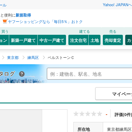
Yahoo! JAPAN
ヘ
ール
っと便利に
新規取得
ン
ヤフーショッピングなら「毎日5％」おトク
買う
建てる
売る
ョン
新築一戸建て
中古一戸建て
注文住宅
土地
売却査定
カ
東京都
練馬区
ベルストーンＣ
Yahoo!不動産 マンションカタログ
マイペー
-
評価(0件
所在地
東京都練馬区