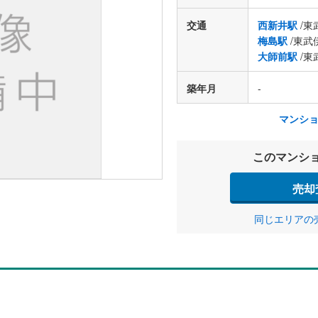
交通
西新井駅
/東
梅島駅
/東武
大師前駅
/東
築年月
-
マンシ
このマンシ
売却
同じエリアの