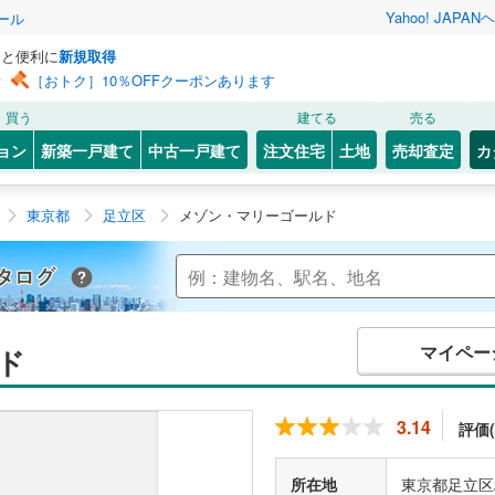
Yahoo! JAPAN
ヘ
ール
っと便利に
新規取得
ン
［おトク］10％OFFクーポンあります
買う
建てる
売る
ョン
新築一戸建て
中古一戸建て
注文住宅
土地
売却査定
カ
東京都
足立区
メゾン・マリーゴールド
Yahoo!不動産 マンションカタログ
マイペー
ド
3.14
評価(
所在地
東京都足立区