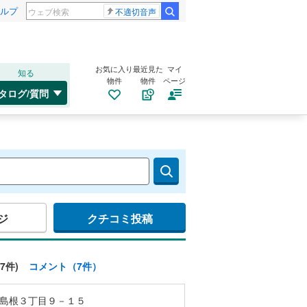
ルプ
不適切音声
お気に入り
最近見た
マイ
知る
物件
物件
ページ
タログ/質問
ジ
クチコミ投稿
7件)
コメント（7件）
島根３丁目９－１５