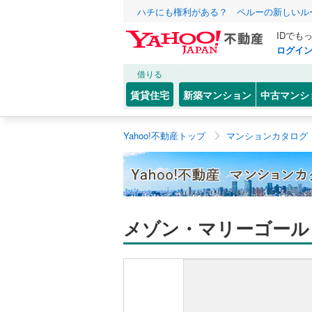
ハチにも権利がある？ ペルーの新しいル
IDでも
ログイ
借りる
賃貸住宅
新築マンション
中古マンシ
Yahoo!不動産トップ
マンションカタログ
メゾン・マリーゴール