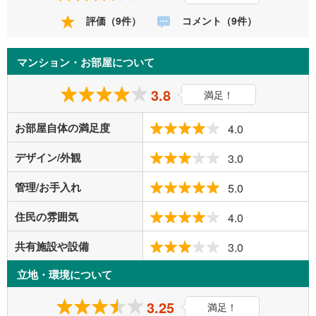
評価（9件）
コメント（9件）
マンション・お部屋について
3.8
満足！
お部屋自体の満足度
4.0
デザイン/外観
3.0
管理/お手入れ
5.0
住民の雰囲気
4.0
共有施設や設備
3.0
立地・環境について
3.25
満足！