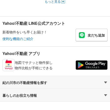
もっと見る
Yahoo!不動産 LINE公式アカウント
新着物件をいち早くお届け！
友だち追加
便利な機能のご紹介
Yahoo!不動産 アプリ
地図でサクッと物件探し
物件比較が手軽にできる
紀の川市の不動産情報を探す
不動産・住宅
賃貸住宅
暮らしのお役立ち情報
新築マンション
マンションカタログ
中古マンション
教えて！住まいの先生