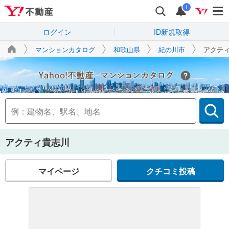
i
ログイン
ID新規取得
マンションカタログ
和歌山県
紀の川市
アクテ
Yahoo!不動産
アクティ貴志川
マイページ
クチコミ投稿