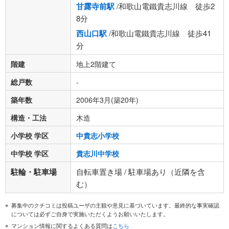
甘露寺前駅
/和歌山電鐵貴志川線 徒歩2
8分
西山口駅
/和歌山電鐵貴志川線 徒歩41
分
階建
地上2階建て
総戸数
-
築年数
2006年3月(築20年)
構造・工法
木造
小学校 学区
中貴志小学校
中学校 学区
貴志川中学校
駐輪・駐車場
自転車置き場 / 駐車場あり（近隣を含
む）
募集中のクチコミは投稿ユーザの主観や意見に基づいています。最終的な事実確認
については必ずご自身で実施いただくようお願いいたします。
マンション情報に関するよくある質問は
こちら