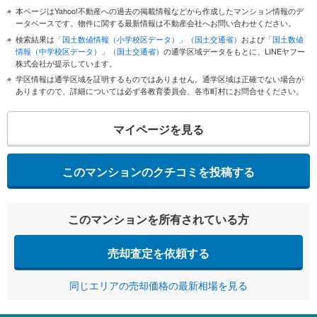
本ページはYahoo!不動産への過去の掲載情報などから作成したマンション情報のデ
ータベースです。物件に関する最新情報は不動産会社へお問い合わせください。
検索結果は
「国土数値情報（小学校区データ）」（国土交通省）
および
「国土数値
情報（中学校区データ）」（国土交通省）
の通学区域データをもとに、LINEヤフー
株式会社が提示しています。
学区情報は通学区域を証明するものではありません。通学区域は正確でない場合が
ありますので、詳細については必ず各教育委員会、各市町村にお問合せください。
マイページを見る
このマンションのクチコミを投稿する
このマンションを所有されている方
売却査定を依頼する
同じエリアの売却価格の最新相場を見る