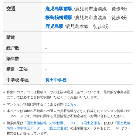
交通
鹿児島駅前駅
/鹿児島市唐湊線 徒歩8分
桜島桟橋通駅
/鹿児島市唐湊線 徒歩8分
鹿児島駅
/鹿児島本線 徒歩8分
階建
-
総戸数
-
築年数
-
構造・工法
-
中学校 学区
長田中学校
募集中のクチコミは投稿ユーザの主観や意見に基づいています。最終的な事実確認
については必ずご自身で実施いただくようお願いいたします。
マンション情報に関するよくある質問は
こちら
本ページはYahoo!不動産への過去の掲載情報などから作成したマンション情報のデ
ータベースです。物件に関する最新情報は不動産会社へお問い合わせください。
検索結果は
「国土数値情報（小学校区データ）」（国土交通省）
および
「国土数値
情報（中学校区データ）」（国土交通省）
の通学区域データをもとに、LINEヤフー
株式会社が提示しています。