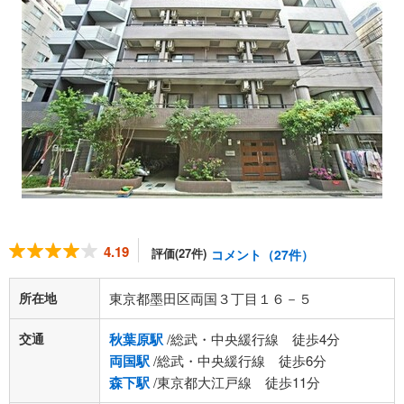
4.19
評価(27件)
コメント（27件）
所在地
東京都墨田区両国３丁目１６－５
交通
秋葉原駅
/総武・中央緩行線 徒歩4分
両国駅
/総武・中央緩行線 徒歩6分
森下駅
/東京都大江戸線 徒歩11分