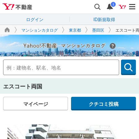
i
ログイン
ID新規取得
マンションカタログ
東京都
墨田区
エスコート
Yahoo!不動産
エスコート両国
マイページ
クチコミ投稿