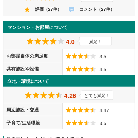
評価（27件）
コメント（27件）
マンション・お部屋について
4.0
満足！
お部屋自体の満足度
3.5
共有施設や設備
4.5
立地・環境について
4.26
とても満足！
周辺施設・交通
4.47
子育て/生活環境
3.5