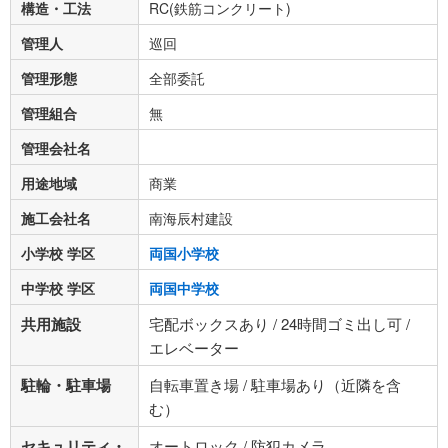
構造・工法
RC(鉄筋コンクリート)
管理人
巡回
管理形態
全部委託
管理組合
無
管理会社名
用途地域
商業
施工会社名
南海辰村建設
小学校 学区
両国小学校
中学校 学区
両国中学校
共用施設
宅配ボックスあり / 24時間ゴミ出し可 /
エレベーター
駐輪・駐車場
自転車置き場 / 駐車場あり（近隣を含
む）
セキュリティ・
オートロック / 防犯カメラ