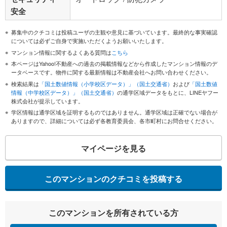
安全
募集中のクチコミは投稿ユーザの主観や意見に基づいています。最終的な事実確認
については必ずご自身で実施いただくようお願いいたします。
マンション情報に関するよくある質問は
こちら
本ページはYahoo!不動産への過去の掲載情報などから作成したマンション情報のデ
ータベースです。物件に関する最新情報は不動産会社へお問い合わせください。
検索結果は
「国土数値情報（小学校区データ）」（国土交通省）
および
「国土数値
情報（中学校区データ）」（国土交通省）
の通学区域データをもとに、LINEヤフー
株式会社が提示しています。
学区情報は通学区域を証明するものではありません。通学区域は正確でない場合が
ありますので、詳細については必ず各教育委員会、各市町村にお問合せください。
マイページを見る
このマンションのクチコミを投稿する
このマンションを所有されている方