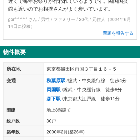
近くで毎年お祭りが行われているようです。両国国技
館も近いのでお相撲さんがよく歩いています。
gor******** さん / 男性 / ファミリー / 20代 / 元住人（2024年6月
14日に投稿）
問題を報告する
物件概要
所在地
東京都墨田区両国３丁目１６－５
交通
秋葉原駅
/総武・中央緩行線 徒歩4分
両国駅
/総武・中央緩行線 徒歩6分
森下駅
/東京都大江戸線 徒歩11分
階建
地上8階建て
総戸数
30戸
築年数
2000年2月(築26年)