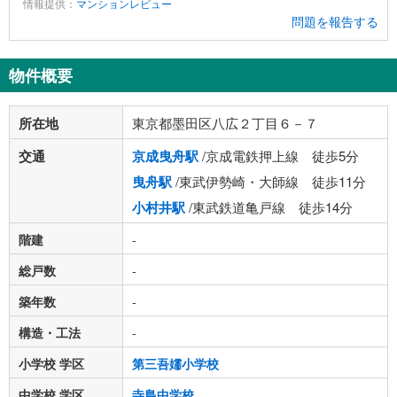
情報提供：
マンションレビュー
問題を報告する
物件概要
所在地
東京都墨田区八広２丁目６－７
交通
京成曳舟駅
/京成電鉄押上線 徒歩5分
曳舟駅
/東武伊勢崎・大師線 徒歩11分
小村井駅
/東武鉄道亀戸線 徒歩14分
階建
-
総戸数
-
築年数
-
構造・工法
-
小学校 学区
第三吾嬬小学校
中学校 学区
寺島中学校