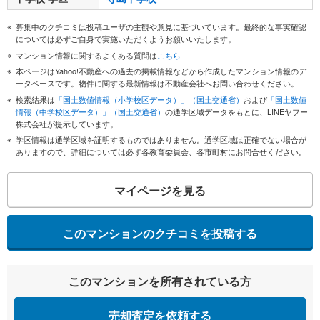
募集中のクチコミは投稿ユーザの主観や意見に基づいています。最終的な事実確認
については必ずご自身で実施いただくようお願いいたします。
マンション情報に関するよくある質問は
こちら
本ページはYahoo!不動産への過去の掲載情報などから作成したマンション情報のデ
ータベースです。物件に関する最新情報は不動産会社へお問い合わせください。
検索結果は
「国土数値情報（小学校区データ）」（国土交通省）
および
「国土数値
情報（中学校区データ）」（国土交通省）
の通学区域データをもとに、LINEヤフー
株式会社が提示しています。
学区情報は通学区域を証明するものではありません。通学区域は正確でない場合が
ありますので、詳細については必ず各教育委員会、各市町村にお問合せください。
マイページを見る
このマンションのクチコミを投稿する
このマンションを所有されている方
売却査定を依頼する