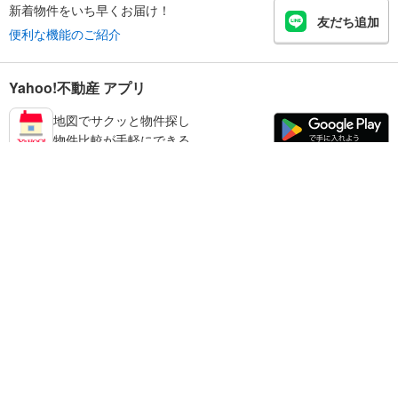
新着物件をいち早くお届け！
友だち追加
便利な機能のご紹介
Yahoo!不動産 アプリ
地図でサクッと物件探し
物件比較が手軽にできる
練馬区の不動産情報を探す
不動産・住宅
賃貸住宅
暮らしのお役立ち情報
新築マンション
マンションカタログ
中古マンション
教えて！住まいの先生
Yahoo!不動産
Yahoo! JAPAN
新築一戸建て
中古一戸建て
プライバシーポリシー
プライバシーセンター
注文住宅
土地
規約
掲載希望の方へ