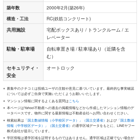
築年数
2000年2月(築26年)
構造・工法
RC(鉄筋コンクリート)
共用施設
宅配ボックスあり / トランクルーム / エ
レベーター
駐輪・駐車場
自転車置き場 / 駐車場あり（近隣を含
む）
セキュリティ・
オートロック
安全
募集中のクチコミは投稿ユーザの主観や意見に基づいています。最終的な事実確認
については必ずご自身で実施いただくようお願いいたします。
マンション情報に関するよくある質問は
こちら
本ページはYahoo!不動産への過去の掲載情報などから作成したマンション情報のデ
ータベースです。物件に関する最新情報は不動産会社へお問い合わせください。
検索結果は
「国土数値情報（小学校区データ）」（国土交通省）
および
「国土数値
情報（中学校区データ）」（国土交通省）
の通学区域データをもとに、LINEヤフー
株式会社が提示しています。
学区情報は通学区域を証明するものではありません。通学区域は正確でない場合が