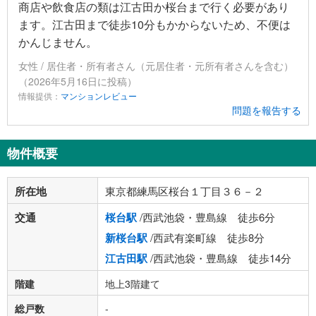
商店や飲食店の類は江古田か桜台まで行く必要があり
ます。江古田まで徒歩10分もかからないため、不便は
かんじません。
女性 / 居住者・所有者さん（元居住者・元所有者さんを含む）
（2026年5月16日に投稿）
情報提供：
マンションレビュー
問題を報告する
物件概要
所在地
東京都練馬区桜台１丁目３６－２
交通
桜台駅
/西武池袋・豊島線 徒歩6分
新桜台駅
/西武有楽町線 徒歩8分
江古田駅
/西武池袋・豊島線 徒歩14分
階建
地上3階建て
総戸数
-