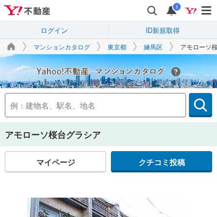
i
ログイン
ID新規取得
マンションカタログ
東京都
練馬区
アモローソ
Yahoo!不動産
アモローソ桜台グラシア
マイページ
クチコミ投稿