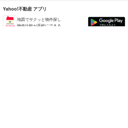
Yahoo!不動産 アプリ
地図でサクッと物件探し
物件比較が手軽にできる
西諸県郡高原町の不動産情報を探す
不動産・住宅
賃貸住宅
暮らしのお役立ち情報
新築マンション
マンションカタログ
中古マンション
教えて！住まいの先生
Yahoo!不動産
Yahoo! JAPAN
新築一戸建て
中古一戸建て
プライバシーポリシー
プライバシーセンター
注文住宅
土地
規約
掲載希望の方へ
免責事項
ご意見・ご要望
ヘルプ
売却査定
© LY Corporation