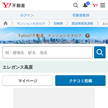
i
ログイン
ID新規取得
マンションカタログ
宮崎県
西諸県郡高原町
エ
Yahoo!不動産
エレガンス高原
マイページ
クチコミ投稿