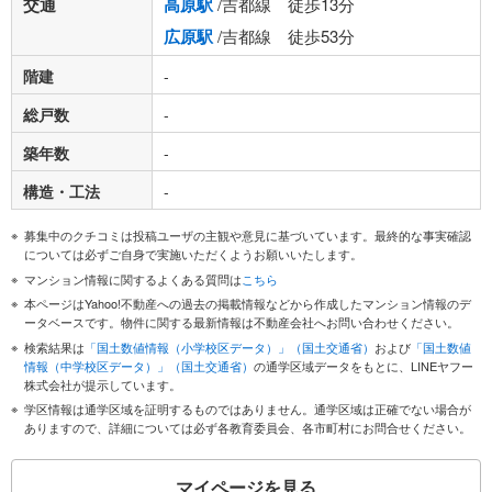
交通
高原駅
/吉都線 徒歩13分
広原駅
/吉都線 徒歩53分
階建
-
総戸数
-
築年数
-
構造・工法
-
募集中のクチコミは投稿ユーザの主観や意見に基づいています。最終的な事実確認
については必ずご自身で実施いただくようお願いいたします。
マンション情報に関するよくある質問は
こちら
本ページはYahoo!不動産への過去の掲載情報などから作成したマンション情報のデ
ータベースです。物件に関する最新情報は不動産会社へお問い合わせください。
検索結果は
「国土数値情報（小学校区データ）」（国土交通省）
および
「国土数値
情報（中学校区データ）」（国土交通省）
の通学区域データをもとに、LINEヤフー
株式会社が提示しています。
学区情報は通学区域を証明するものではありません。通学区域は正確でない場合が
ありますので、詳細については必ず各教育委員会、各市町村にお問合せください。
マイページを見る