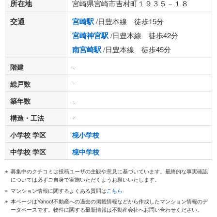
所在地
宮崎県宮崎市吉村町１９３５－１８
交通
宮崎駅
/日豊本線 徒歩15分
宮崎神宮駅
/日豊本線 徒歩42分
南宮崎駅
/日豊本線 徒歩45分
階建
-
総戸数
-
築年数
-
構造・工法
-
小学校 学区
檍小学校
中学校 学区
檍中学校
募集中のクチコミは投稿ユーザの主観や意見に基づいています。最終的な事実確認
については必ずご自身で実施いただくようお願いいたします。
マンション情報に関するよくある質問は
こちら
本ページはYahoo!不動産への過去の掲載情報などから作成したマンション情報のデ
ータベースです。物件に関する最新情報は不動産会社へお問い合わせください。