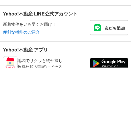
Yahoo!不動産 LINE公式アカウント
新着物件をいち早くお届け！
友だち追加
便利な機能のご紹介
Yahoo!不動産 アプリ
地図でサクッと物件探し
物件比較が手軽にできる
宮崎市の不動産情報を探す
不動産・住宅
賃貸住宅
暮らしのお役立ち情報
新築マンション
マンションカタログ
中古マンション
教えて！住まいの先生
Yahoo!不動産
Yahoo! JAPAN
新築一戸建て
中古一戸建て