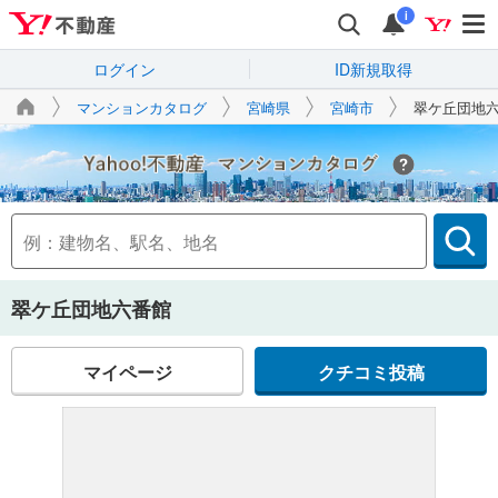
i
ログイン
ID新規取得
マンションカタログ
宮崎県
宮崎市
翠ケ丘団地
Yahoo!不動産
翠ケ丘団地六番館
マイページ
クチコミ投稿