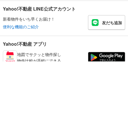
Yahoo!不動産 LINE公式アカウント
新着物件をいち早くお届け！
友だち追加
便利な機能のご紹介
Yahoo!不動産 アプリ
地図でサクッと物件探し
物件比較が手軽にできる
有田市の不動産情報を探す
不動産・住宅
賃貸住宅
暮らしのお役立ち情報
新築マンション
マンションカタログ
中古マンション
教えて！住まいの先生
Yahoo!不動産
Yahoo! JAPAN
新築一戸建て
中古一戸建て