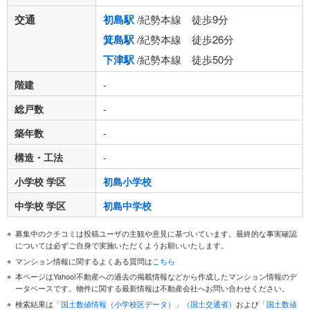
交通
初島駅
/紀勢本線 徒歩9分
箕島駅
/紀勢本線 徒歩26分
下津駅
/紀勢本線 徒歩50分
階建
-
総戸数
-
築年数
-
構造・工法
-
小学校 学区
初島小学校
中学校 学区
初島中学校
募集中のクチコミは投稿ユーザの主観や意見に基づいています。最終的な事実確認
については必ずご自身で実施いただくようお願いいたします。
マンション情報に関するよくある質問は
こちら
本ページはYahoo!不動産への過去の掲載情報などから作成したマンション情報のデ
ータベースです。物件に関する最新情報は不動産会社へお問い合わせください。
検索結果は
「国土数値情報（小学校区データ）」（国土交通省）
および
「国土数値