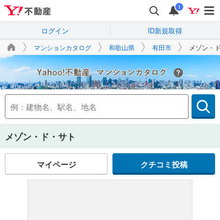
i
ログイン
ID新規取得
マンションカタログ
和歌山県
有田市
メゾン・
Yahoo!不動産
メゾン・ド・サト
マイページ
クチコミ投稿