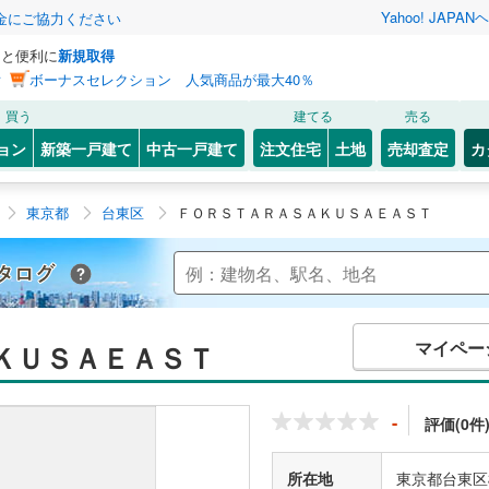
Yahoo! JAPAN
ヘ
金にご協力ください
っと便利に
新規取得
ン
ボーナスセレクション 人気商品が最大40％
買う
建てる
売る
ョン
新築一戸建て
中古一戸建て
注文住宅
土地
売却査定
カ
東京都
台東区
ＦＯＲＳＴＡＲＡＳＡＫＵＳＡＥＡＳＴ
Yahoo!不動産 マンションカタログ
マイペー
ＫＵＳＡＥＡＳＴ
-
評価(0件
所在地
東京都台東区