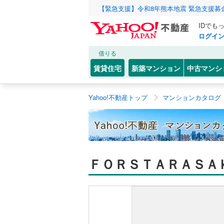
【緊急支援】令和8年熊本地震 緊急支援募
IDでも
ログイ
借りる
賃貸住宅
新築マンション
中古マンシ
Yahoo!不動産トップ
マンションカタログ
ＦＯＲＳＴＡＲＡＳＡ