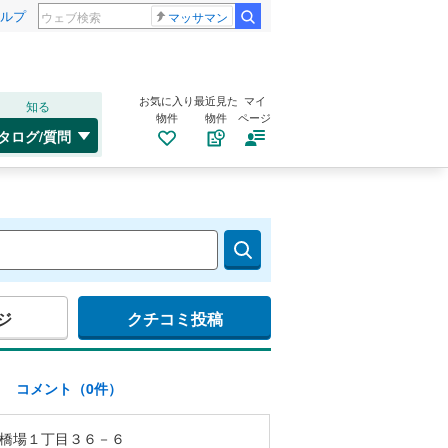
ルプ
マッサマン
お気に入り
最近見た
マイ
知る
物件
物件
ページ
タログ/質問
ジ
クチコミ投稿
)
コメント（0件）
橋場１丁目３６－６