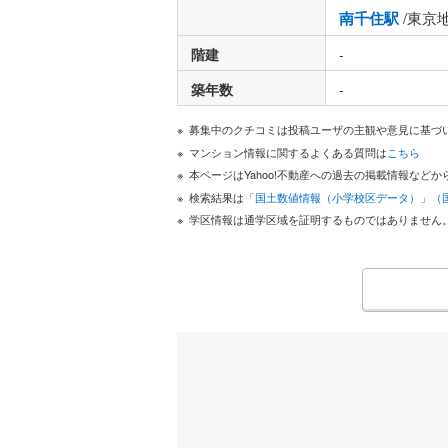
南千住駅
/東京
階建
-
築年数
-
募集中のクチコミは投稿ユーザの主観や意見に基づ
マンション情報に関するよくある質問は
こちら
本ページはYahoo!不動産への過去の掲載情報な
検索結果は
「国土数値情報（小学校区データ）」（
学区情報は通学区域を証明するものではありません