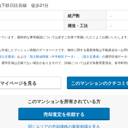
地下鉄日比谷線 徒歩21分
総戸数
-
構造・工法
-
いています。最終的な事実確認については必ずご自身で実施いただくようお願いいたします
どから作成したマンション情報のデータベースです。物件に関する最新情報は不動産会社へお
国土交通省）
および
「国土数値情報（中学校区データ）」（国土交通省）
の通学区域データ
。通学区域は正確でない場合がありますので、詳細については必ず各教育委員会、各市町村
マイページを見る
このマンションのクチコミ
このマンションを所有されている方
売却査定を依頼する
同じエリアの売却価格の最新相場を見る