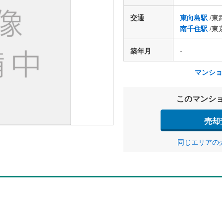
交通
東向島駅
/東
南千住駅
/東
築年月
-
マンシ
このマンシ
売却
同じエリアの