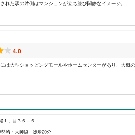
発された駅の片側はマンションが立ち並び閑静なイメージ。
4.0
近には大型ショッピングモールやホームセンターがあり、大概
場１丁目３６－６
伊勢崎・大師線 徒歩20分