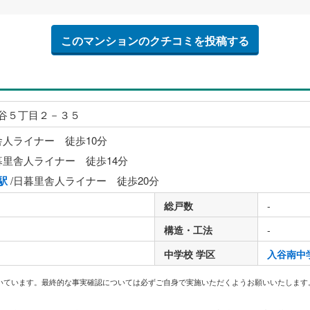
このマンションのクチコミを投稿する
谷５丁目２－３５
舎人ライナー 徒歩10分
暮里舎人ライナー 徒歩14分
駅
/日暮里舎人ライナー 徒歩20分
総戸数
-
構造・工法
-
中学校 学区
入谷南中
いています。最終的な事実確認については必ずご自身で実施いただくようお願いいたします