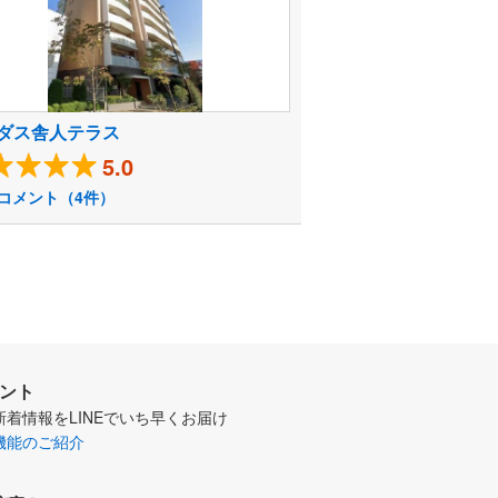
ダス舎人テラス
5.0
コメント（4件）
ウント
新着情報をLINEでいち早くお届け
機能のご紹介