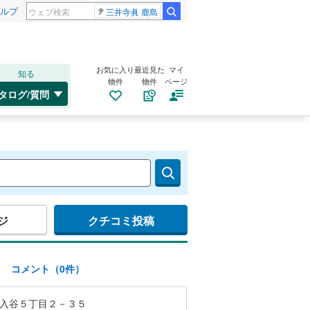
ルプ
三井寺眞 鹿島
お気に入り
最近見た
マイ
知る
物件
物件
ページ
タログ/質問
ジ
クチコミ投稿
)
コメント（0件）
入谷５丁目２－３５