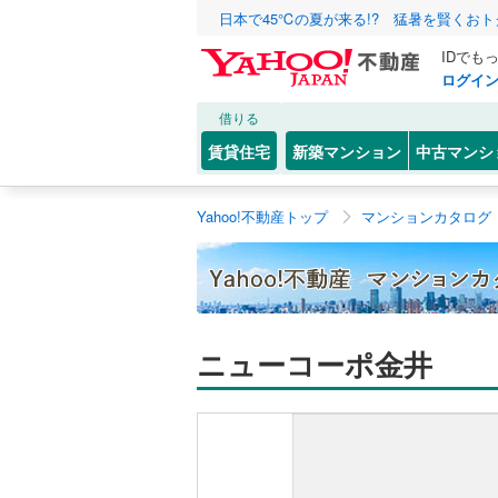
日本で45℃の夏が来る!? 猛暑を賢くお
IDでも
ログイ
借りる
賃貸住宅
新築マンション
中古マンシ
Yahoo!不動産トップ
マンションカタログ
ニューコーポ金井