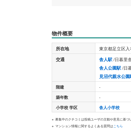
物件概要
所在地
東京都足立区入
交通
舎人駅
/日暮里
舎人公園駅
/日
見沼代親水公園
階建
-
築年数
-
小学校 学区
舎人小学校
募集中のクチコミは投稿ユーザの主観や意見に基づ
マンション情報に関するよくある質問は
こちら