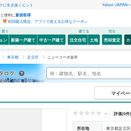
Yahoo! JAPAN
ヘ
トクに生き抜くヒント
っと便利に
新規取得
ン
初回購入限定、アプリで使えるお得なクーポン
買う
建てる
売る
ョン
新築一戸建て
中古一戸建て
注文住宅
土地
売却査定
カ
東京都
足立区
ニューコーポ金井
Yahoo!不動産 マンションカタログ
マイペー
-
評価(0件
所在地
東京都足立区