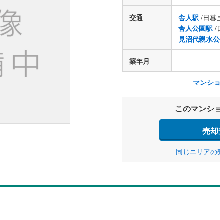
交通
舎人駅
/日暮
舎人公園駅
/
見沼代親水公
築年月
-
マンシ
このマンシ
売却
同じエリアの