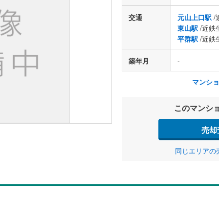
交通
元山上口駅
/
東山駅
/近鉄
平群駅
/近鉄
築年月
-
マンシ
このマンシ
売却
同じエリアの