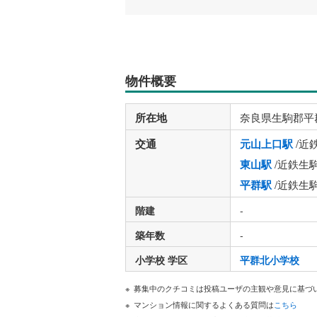
物件概要
所在地
奈良県生駒郡平
交通
元山上口駅
/近
東山駅
/近鉄生
平群駅
/近鉄生
階建
-
築年数
-
小学校 学区
平群北小学校
募集中のクチコミは投稿ユーザの主観や意見に基づ
マンション情報に関するよくある質問は
こちら