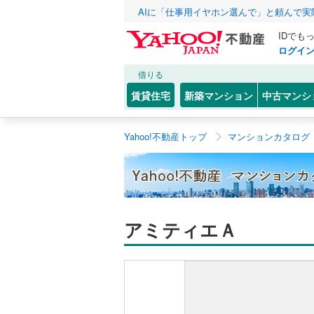
AIに「仕事用イヤホン選んで」と頼んで
IDでも
ログイ
借りる
賃貸住宅
新築マンション
中古マンシ
Yahoo!不動産トップ
マンションカタログ
アミティエＡ