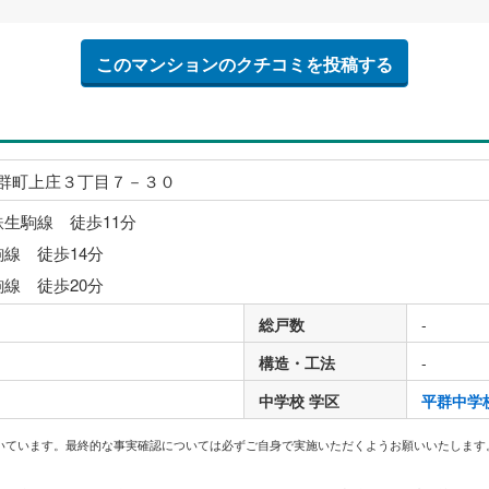
このマンションのクチコミを投稿する
群町上庄３丁目７－３０
鉄生駒線 徒歩11分
駒線 徒歩14分
駒線 徒歩20分
総戸数
-
構造・工法
-
中学校 学区
平群中学
いています。最終的な事実確認については必ずご自身で実施いただくようお願いいたします