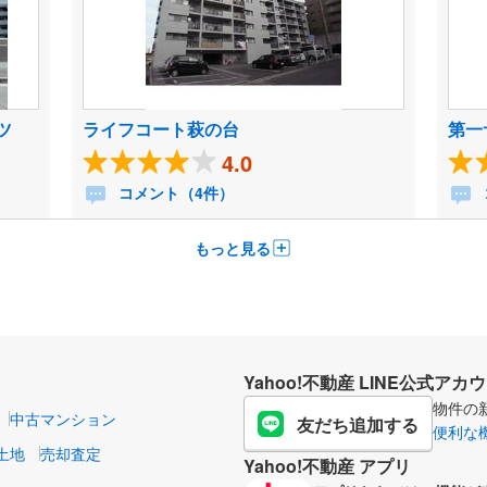
ツ
ライフコート萩の台
第一
4.0
コメント（4件）
もっと見る
Yahoo!不動産 LINE公式アカ
物件の
中古マンション
友だち追加する
便利な
土地
売却査定
Yahoo!不動産 アプリ