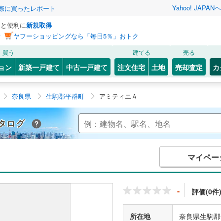
Yahoo! JAPAN
ヘ
実際に買ったレポート
っと便利に
新規取得
ン
ヤフーショッピングなら「毎日5％」おトク
買う
建てる
売る
ョン
新築一戸建て
中古一戸建て
注文住宅
土地
売却査定
カ
奈良県
生駒郡平群町
アミティエＡ
Yahoo!不動産 マンションカタログ
マイペー
-
評価(0件
所在地
奈良県生駒郡