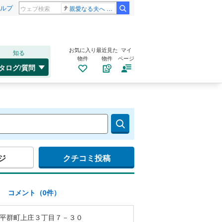
ルプ
親愛なる夫へ 高島ファミリー
お気に入り
最近見た
マイ
知る
物件
物件
ページ
タログ/質問
ジ
クチコミ投稿
)
コメント（0件）
平群町上庄３丁目７－３０